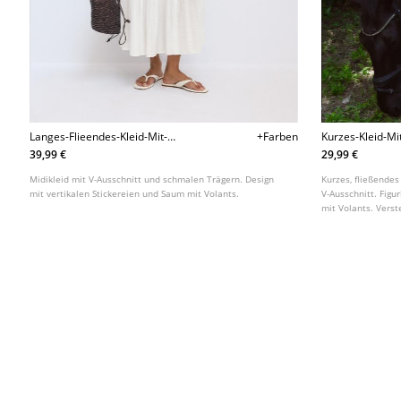
Langes-Flieendes-Kleid-Mit-
+Farben
Kurzes-Kleid-Mi
Ruckenausschnitt
39,99 €
29,99 €
Midikleid mit V-Ausschnitt und schmalen Trägern. Design
Kurzes, fließende
mit vertikalen Stickereien und Saum mit Volants.
V-Ausschnitt. Figu
mit Volants. Verste
verschiedenen Far