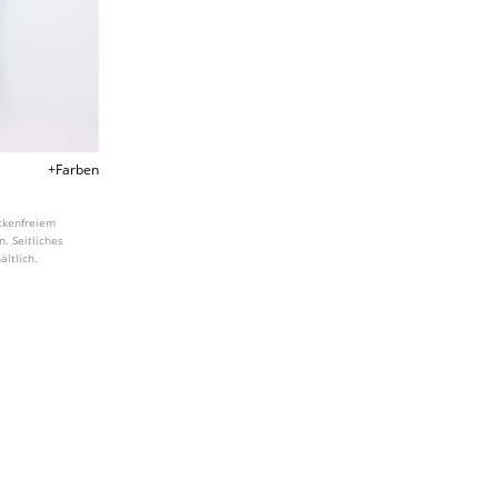
+Farben
ückenfreiem
. Seitliches
ältlich.