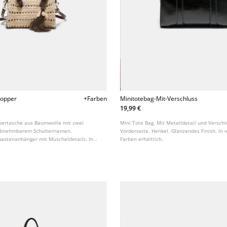
hopper
+Farben
Minitotebag-Mit-Verschluss
19,99 €
pertasche aus Baumwolle mit zwei
Mini Tote Bag. Mit Metalldetail und Verschl
 abnehmbarem Schulterriemen.
Vorderseite. Henkel. Glänzendes Finish. In
uastenanhänger mit Muscheldetails. In
Farben erhältlich.
ben erhältlich.