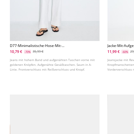
D77-Minimalistische-Hose-Mit-
Jacke-Mit-Aufg
Taschen-L01477778
10,79 €
11,99 €
35,99 €
29
-70%
-60%
Jeans mit hohem Bund und aufgenähten Taschen vorne mit
Jeansjacke mit Re
goldenen Knöpfen. Aufgenähte Gesäßtaschen. Saum in A-
Knopfmanschetten
Linie. Frontverschluss mit Reißverschluss und Knopf.
Vorderverschluss 