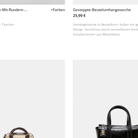
-Mit-Rundem-
+Farben
Gesteppte-Beutelumhangetasche
25,99 €
t:
Taschen
Umhängetasche in Beutelform. Außen mit 
Design. Verschluss durch verstellbaren Kord
Schulterriemen aus Metallkette.