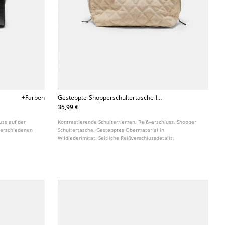
+Farben
Gesteppte-Shopperschultertasche-In-
Wildlederoptik
35,99 €
uss auf der
Kontrastierende Schulterriemen. Reißverschluss. Shopper
 verschiedenen
Schultertasche. Gestepptes Obermaterial in
Wildlederimitat. Seitliche Reißverschlussdetails.