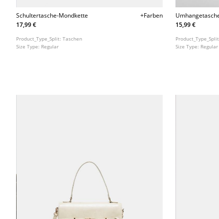
Schultertasche-Mondkette
+Farben
Umhangetasche
Verschluss
17,99 €
15,99 €
Product_Type_Split:
Taschen
Product_Type_Spli
Size Type:
Regular
Size Type:
Regular