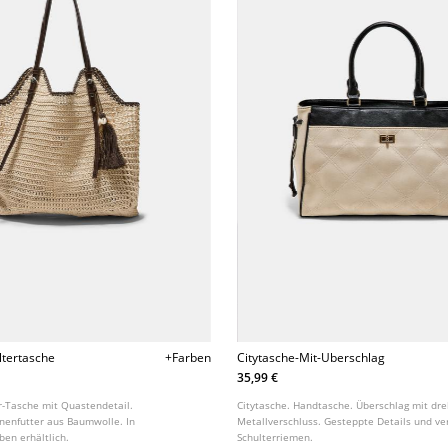
ltertasche
+Farben
Citytasche-Mit-Uberschlag
35,99 €
-Tasche mit Quastendetail.
Citytasche. Handtasche. Überschlag mit d
nnenfutter aus Baumwolle. In
Metallverschluss. Gesteppte Details und ve
ben erhältlich.
Schulterriemen.