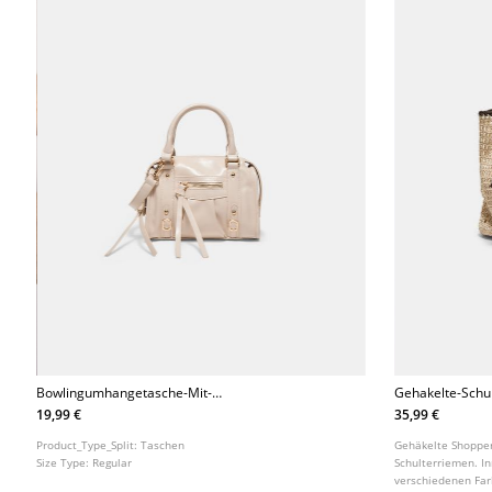
Bowlingumhangetasche-Mit-
Gehakelte-Schu
Reiverschluss
19,99 €
35,99 €
Product_Type_Split:
Taschen
Gehäkelte Shopper
Size Type:
Regular
Schulterriemen. I
verschiedenen Far