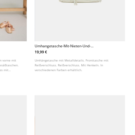
Umhangetasche-Mit-Nieten-Und-
Tasche
19,99 €
n vorne mit
Umhängetasche mit Metalldetails. Fronttasche mit
esäßtaschen.
Reißverschluss. Reißverschluss. Mit Henkeln. In
ss mit
verschiedenen Farben erhältlich.
n Farben