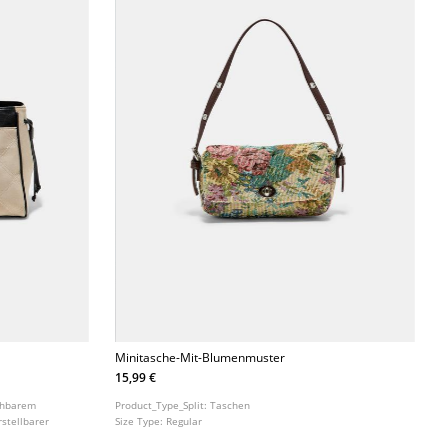
Minitasche-Mit-Blumenmuster
15,99 €
rehbarem
Product_Type_Split:
Taschen
rstellbarer
Size Type:
Regular