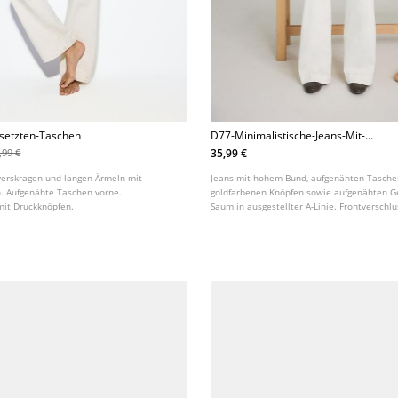
esetzten-Taschen
D77-Minimalistische-Jeans-Mit-
Taschen
35,99 €
,99 €
verskragen und langen Ärmeln mit
Jeans mit hohem Bund, aufgenähten Tasche
. Aufgenähte Taschen vorne.
goldfarbenen Knöpfen sowie aufgenähten G
mit Druckknöpfen.
Saum in ausgestellter A-Linie. Frontverschlu
Reißverschluss und Knopf. In verschiedene
erhältlich.