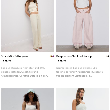
Shirt-Mit-Raffungen
Drapiertes-Neckholdertop
15,99 €
15,99 €
Top aus strukturiertem Stoff mit 19%
Figurbetontes Top aus Viskose Mix.
Viskose. Bateau Ausschnitt und
Neckholder und V Ausschnitt. Rückenfrei.
Armausschnitt. Geraffte Details an den
Mit drapiertem Stoffdetail. In
Seiten. Gerader Saumabschluss. In
verschiedenen Farben erhältlich.
verschiedenen Farben erhältlich.