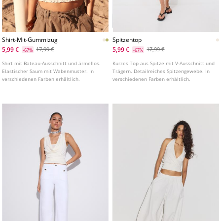
Shirt-Mit-Gummizug
Spitzentop
5,99 €
5,99 €
17,99 €
17,99 €
-67%
-67%
Shirt mit Bateau-Ausschnitt und ärmellos.
Kurzes Top aus Spitze mit V-Ausschnitt und
Elastischer Saum mit Wabenmuster. In
Trägern. Detailreiches Spitzengewebe. In
verschiedenen Farben erhältlich.
verschiedenen Farben erhältlich.