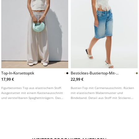
Top-In-Korsettoptik
Besticktes-Bustiertop-Mit-
Fransen
17,99 €
22,99 €
Figurbetontes Top aus elastischem Stoff.
Bustier-Top mit Carmenausschnitt. Rücken
Ausgestattet mit einem Kastenausschnitt
mit elastischem Wabenmuster und
und verstellbaren Spaghettiträgern. Das
Bindeband. Detail aus Stoff mit Stickereien
Modell besticht durch sichtbare Ziernähte
und Fransen. In verschiedenen Farben
sowie ein Rückenteil mit gekreuzten
erhältlich.
Trägern. Erhältlich in verschiedenen
Farben.