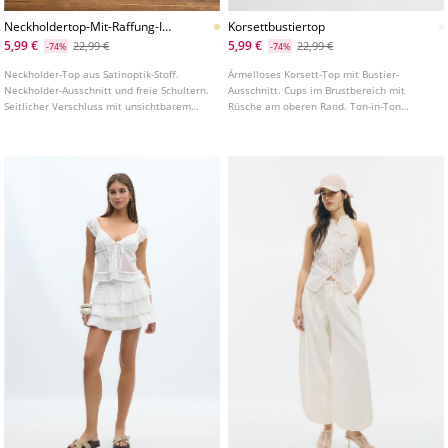
Neckholdertop-Mit-Raffung-In-
Korsettbustiertop
Satinoptik
5,99 €
5,99 €
22,99 €
22,99 €
-74%
-74%
Neckholder-Top aus Satinoptik-Stoff.
Ärmelloses Korsett-Top mit Bustier-
Neckholder-Ausschnitt und freie Schultern.
Ausschnitt. Cups im Brustbereich mit
Seitlicher Verschluss mit unsichtbarem
Rüsche am oberen Rand. Ton-in-Ton
Reißverschluss und Knöpfen am Kragen.
besticktes Stoffdetail. In verschiedenen
Seitliche Raffungen.
Farben erhältlich.