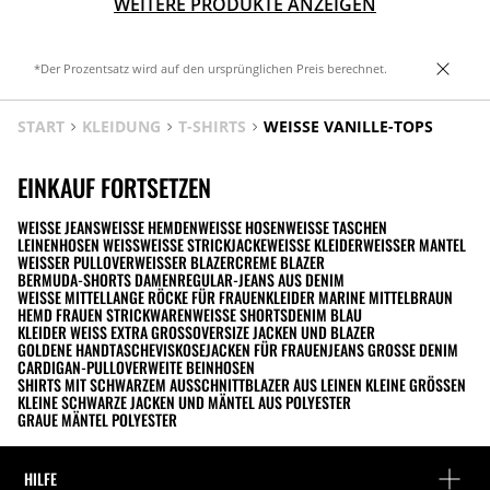
WEITERE PRODUKTE ANZEIGEN
*Der Prozentsatz wird auf den ursprünglichen Preis berechnet.
START
KLEIDUNG
T-SHIRTS
WEISSE VANILLE-TOPS
EINKAUF FORTSETZEN
WEISSE JEANS
WEISSE HEMDEN
WEISSE HOSEN
WEISSE TASCHEN
LEINENHOSEN WEISS
WEISSE STRICKJACKE
WEISSE KLEIDER
WEISSER MANTEL
WEISSER PULLOVER
WEISSER BLAZER
CREME BLAZER
BERMUDA-SHORTS DAMEN
REGULAR-JEANS AUS DENIM
WEISSE MITTELLANGE RÖCKE FÜR FRAUEN
KLEIDER MARINE MITTELBRAUN
HEMD FRAUEN STRICKWAREN
WEISSE SHORTS
DENIM BLAU
KLEIDER WEISS EXTRA GROSS
OVERSIZE JACKEN UND BLAZER
GOLDENE HANDTASCHE
VISKOSEJACKEN FÜR FRAUEN
JEANS GROSSE DENIM
CARDIGAN-PULLOVER
WEITE BEINHOSEN
SHIRTS MIT SCHWARZEM AUSSCHNITT
BLAZER AUS LEINEN KLEINE GRÖSSEN
KLEINE SCHWARZE JACKEN UND MÄNTEL AUS POLYESTER
GRAUE MÄNTEL POLYESTER
HILFE