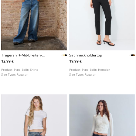
Tragershirt-Mit-Breiten-
Satinneckholdertop
Tragern
12,99 €
19,99 €
Product_Type_Split:
Shirts
Product_Type_Split:
Hemden
Size Type:
Regular
Size Type:
Regular