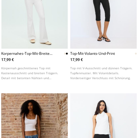
Korpernahes-Top-Mit-Breiten-
Top-Mit-Volants-Und-Print
Tragern-Und-Nahten
17,99 €
17,99 €
Körpernah geschnittenes Top mit
Top mit V-Ausschnitt und dünnen Trägern.
Kastenausschnitt und breiten Trägern.
Tupfenmuster. Mit Volantdetails.
Detail mit betonten Nähten und
Vorderseitiger Verschluss mit Schnürung.
überkreuzten Trägern am Rücken. In
verschiedenen Farben erhältlich.