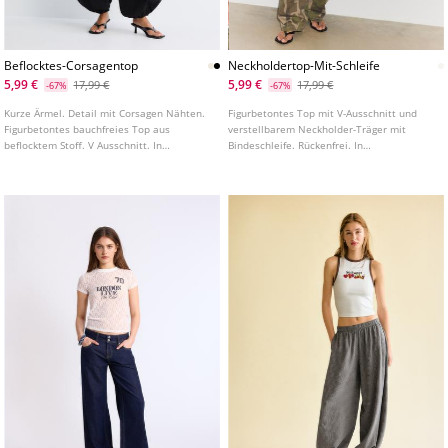
Beflocktes-Corsagentop
Neckholdertop-Mit-Schleife
5,99 €
5,99 €
17,99 €
17,99 €
-67%
-67%
Kurze Ärmel. Detail mit Corsagen Nähten.
Figurbetontes Top mit V-Ausschnitt und
Figurbetontes bauchfreies Top aus
verstellbarem Neckholder-Träger mit
beflocktem Stoff. V Ausschnitt. In
Bindeschleife. Rückenfrei. In
verschiedenen Farben erhältlich.
verschiedenen Farben erhältlich.