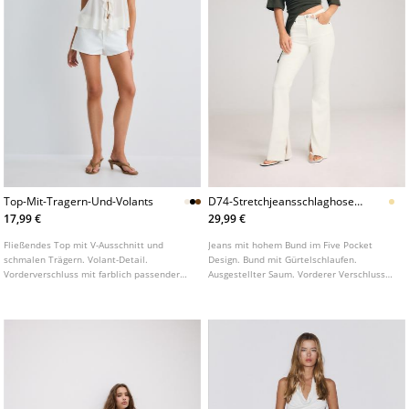
Top-Mit-Tragern-Und-Volants
D74-Stretchjeansschlaghose-
Mit-Schlitz
17,99 €
29,99 €
Fließendes Top mit V-Ausschnitt und
Jeans mit hohem Bund im Five Pocket
schmalen Trägern. Volant-Detail.
Design. Bund mit Gürtelschlaufen.
Vorderverschluss mit farblich passender
Ausgestellter Saum. Vorderer Verschluss
Schleife. In verschiedenen Farben
mit Reißverschluss und Metallknopf. In
erhältlich.
verschiedenen Farben erhältlich.