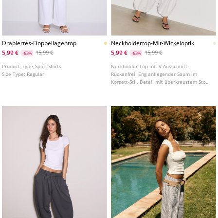
Drapiertes-Doppellagentop
Neckholdertop-Mit-Wickeloptik
5,99 €
5,99 €
15,99 €
15,99 €
-63%
-63%
Product_Type_Split:
Shirts
Neckholder-Top mit V-Ausschnitt.
Size Type:
Regular
Rückenfrei. Eng anliegender Saum im
Korsett-Stil. Detail mit überkreuztem Stoff
auf der Vorderseite.