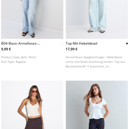
B04-Basic-Armelloses-
Top-Mit-Hakeldetail
Figurbetontes-Top
9,99 €
17,99 €
Product_Type_Split:
Shirts
Verstellbare Spaghettiträger. Häkeldetail
Size Type:
Regular
vorne und Smok Gummizug hinten. Top aus
Baumwollstoff. V Ausschnitt. In
verschiedenen Farben erhältlich.