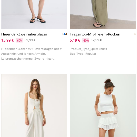
Flieender-Zweireiherblazer
Tragertop-Mit-Freiem-Rucken
15,99 €
5,19 €
39,99 €
12,99 €
-60%
-60%
Fließender Blazer mit Reverskragen mit V-
Product_Type_Split:
Shirts
Ausschnitt und langen Ärmeln.
Size Type:
Regular
Leistentaschen vorne. Zweireihiger
Knopfverschluss vorne. In verschiedenen
Farben erhältlich.