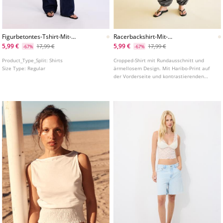
Figurbetontes-Tshirt-Mit-
Racerbackshirt-Mit-
Spitze-Und-Grafik
Hariboprint
5,99 €
5,99 €
17,99 €
17,99 €
-67%
-67%
Product_Type_Split:
Shirts
Cropped-Shirt mit Rundausschnitt und
Size Type:
Regular
ärmellosem Design. Mit Haribo-Print auf
der Vorderseite und kontrastierenden
Kanten.