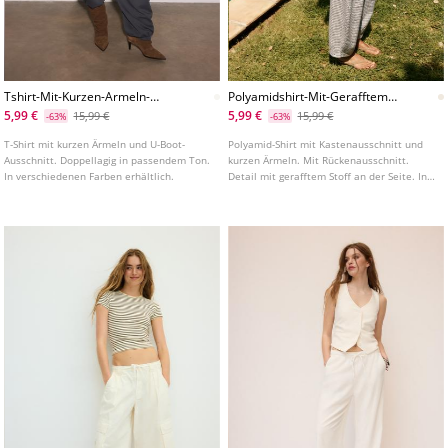
Tshirt-Mit-Kurzen-Armeln-
Polyamidshirt-Mit-Gerafftem-
Und-Doppellagig
Kastenausschnitt
5,99 €
5,99 €
15,99 €
15,99 €
-63%
-63%
T-Shirt mit kurzen Ärmeln und U-Boot-
Polyamid-Shirt mit Kastenausschnitt und
Ausschnitt. Doppellagig in passendem Ton.
kurzen Ärmeln. Mit Rückenausschnitt.
In verschiedenen Farben erhältlich.
Detail mit gerafftem Stoff an der Seite. In
verschiedenen Farben erhältlich.