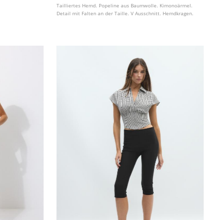
Tailliertes Hemd. Popeline aus Baumwolle. Kimonoärmel.
Detail mit Falten an der Taille. V Ausschnitt. Hemdkragen.