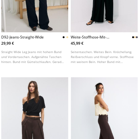
D92-Jeans-Straight-Wide
Weite-Stoffhose-Mit-
Umschlagbund
29,99 €
45,99 €
Straight Wide Leg Jeans mit hohem Bund
Seitentaschen. Weites Bein. Knöchellang.
und Vordertaschen. Aufgenähte Taschen
Reißverschluss und Knopf vorne. Stoffhose
hinten. Bund mit Gürtelschlaufen. Gerades,
mit weitem Bein. Hoher Bund mit
weites Bein. Frontverschluss mit
Umschlag.
Reißverschluss und Metallknopf. In
verschiedenen Farben erhältlich.