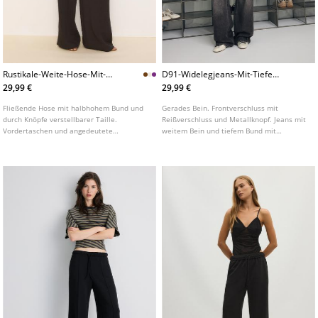
Rustikale-Weite-Hose-Mit-
D91-Widelegjeans-Mit-Tiefem-
Verstellbaren-Knopfen
Bund
29,99 €
29,99 €
Fließende Hose mit halbhohem Bund und
Gerades Bein. Frontverschluss mit
durch Knöpfe verstellbarer Taille.
Reißverschluss und Metallknopf. Jeans mit
Vordertaschen und angedeutete
weitem Bein und tiefem Bund mit
Paspeltaschen hinten. Abnäher vorne.
Gürtelschlaufen. Vordertaschen und
Vorderverschluss mit Reißverschluss,
aufgenähte Taschen hinten. In
Innenknopf und Metallhaken. In
verschiedenen Farben erhältlich.
verschiedenen Farben erhältlich.