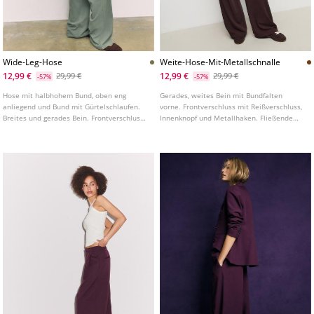
Wide-Leg-Hose
Weite-Hose-Mit-Metallschnalle
12,99 €
12,99 €
29,99 €
29,99 €
-57%
-57%
Hose mit halbhohem Bund, oben eng
Gerades, weites Bein mit Bundfalten
anliegend und Bund mit Gürtelschlaufen.
vorne. Frontverschluss mit Reißverschluss,
Breites und gerades Bein. Frontverschluss
Innenknopf und Metallhaken. Fließende
mit Reißverschluss und Knopf. In
Hose mit hohem Bund und Seitentaschen.
verschiedenen Farben erhältlich.
Elastischer Bund hinten mit verstellbaren
Gürtelschlaufen mit Metallschnalle vorne.