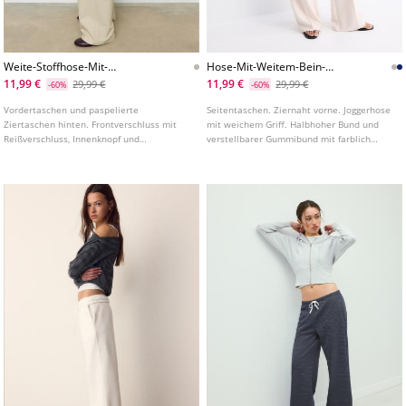
Weite-Stoffhose-Mit-
Hose-Mit-Weitem-Bein-
Verstellbaren-Knopfen-
Ziernaht-Und-Weicher-Haptik
11,99 €
11,99 €
29,99 €
29,99 €
-60%
-60%
L04536428
Vordertaschen und paspelierte
Seitentaschen. Ziernaht vorne. Joggerhose
Ziertaschen hinten. Frontverschluss mit
mit weichem Griff. Halbhoher Bund und
Reißverschluss, Innenknopf und
verstellbarer Gummibund mit farblich
Metallhaken. Fließende Hose mit
passenden Kordeln. Gerades und weites
halbhohem Bund. Taille mit
Bein. In verschiedenen Farben erhältlich.
Gürtelschlaufen und verstellbaren
Knöpfen.