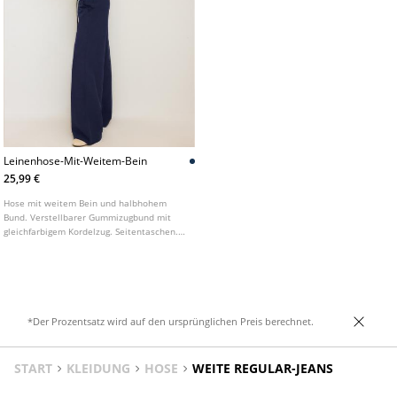
Leinenhose-Mit-Weitem-Bein
25,99 €
Hose mit weitem Bein und halbhohem
Bund. Verstellbarer Gummizugbund mit
gleichfarbigem Kordelzug. Seitentaschen.
In verschiedenen Farben erhältlich.
*Der Prozentsatz wird auf den ursprünglichen Preis berechnet.
START
KLEIDUNG
HOSE
WEITE REGULAR-JEANS