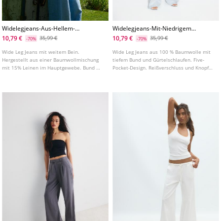
Widelegjeans-Aus-Hellem-
Widelegjeans-Mit-Niedrigem-
Denim
Bund
10,79 €
10,79 €
35,99 €
35,99 €
-70%
-70%
Wide Leg Jeans mit weitem Bein.
Wide Leg Jeans aus 100 % Baumwolle mit
Hergestellt aus einer Baumwollmischung
tiefem Bund und Gürtelschlaufen. Five-
mit 15% Leinen im Hauptgewebe. Bund mit
Pocket-Design. Reißverschluss und Knopf
Gürtelschlaufen. Five Pocket Design.
vorne. Ausgefranste Details.
Reißverschluss und Knopf vorne.