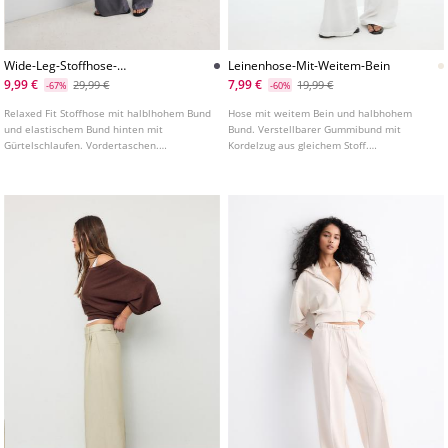
Wide-Leg-Stoffhose-
Leinenhose-Mit-Weitem-Bein
L04591488
9,99 €
7,99 €
29,99 €
19,99 €
-67%
-60%
Relaxed Fit Stoffhose mit halblhohem Bund
Hose mit weitem Bein und halbhohem
und elastischem Bund hinten mit
Bund. Verstellbarer Gummibund mit
Gürtelschlaufen. Vordertaschen.
Kordelzug aus gleichem Stoff.
Frontverschluss mit Reißverschluss,
Seitentaschen. In verschiedenen Farben
Innenknopf und Metallhaken. Detail
erhältlich.
Abnäher vorne. Gerades und fließendes
Bein.