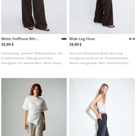
Weite-Stoffhose-Mit-
Wide-Leg-Hose
Abnahern-Und-Gurtel-
35,99 €
29,99 €
L04538555
Knöchellang. Vorderer Reißverschluss und
Hose mit halbhohem Bund, oben eng
Knopfverschluss. Weit geschnittene
anliegend und Bund mit Gürtelschlaufen.
Anzughose mit weitem Bein. Hoher Bund.
Weites und gerades Bein. Frontverschluss
Mit Gürtel. Abnäher an der Vorderseite.
mit Reißverschluss und Knopf. In
verschiedenen Farben erhältlich.