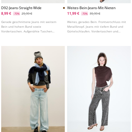
D92-Jeans-Straight-Wide
Weites-Bein-Jeans-Mit-Nieten
8,99 €
11,99 €
29,99 €
39,99 €
-70%
-70%
Gerade geschnittene Jeans mit weitem
Weites, gerades Bein. Frontverschluss mit
Bein und hohem Bund sowie
Metallknopf. Jeans mit tiefem Bund und
Vordertaschen. Aufgenähte Taschen
Gürtelschlaufen. Vordertaschen und
hinten. Bund mit Gürtelschlaufen. Gerades,
aufgenähte Gesäßtaschen. Nieten Detail
weites Bein. Frontverschluss mit
an den Seiten und Taschen.
Reißverschluss und Metallknopf. In
verschiedenen Farben erhältlich.