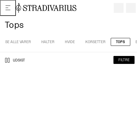
Tops
SE ALLE VARER
HALTER
HVIDE
KORSETTER
TOPS
FILTRE
UDSIGT