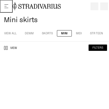
Mini skirts
VIEW ALL
DENIM
SKORTS
MINI
MIDI
STR TEEN
FILTERS
VIEW