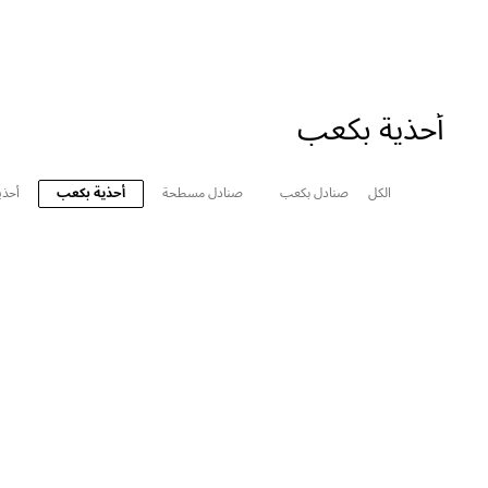
أحذية بكعب
الكل
صنادل بكعب
صنادل مسطحة
أحذية بكعب
أحذ