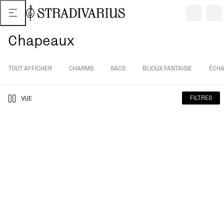
Chapeaux
TOUT AFFICHER
CHARMS
SACS
BIJOUX FANTAISIE
ÉCHA
FILTRES
VUE