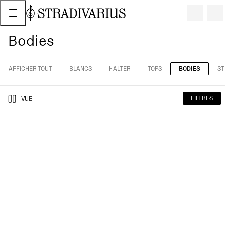
Bodies
AFFICHER TOUT
BLANCS
HALTER
TOPS
BODIES
ST
FILTRES
VUE