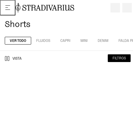
Shorts
VER TODO
FLUIDOS
CAPRI
MINI
DENIM
FALDA P
FILTROS
VISTA