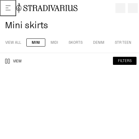
Mini skirts
VIEW ALL
MINI
MIDI
SKORTS
DENIM
STR TEEN
FILTERS
VIEW