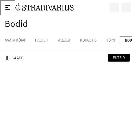
Bodid
VAATA KÕIKI
HALTER
VALGED
KORSETID
TOPS
BOD
FILTRID
VAADE