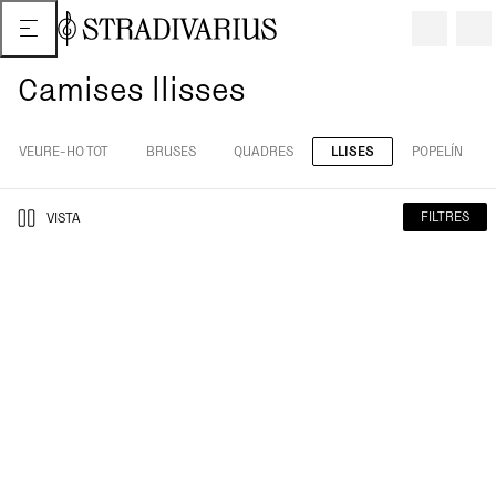
Camises llisses
VEURE-HO TOT
BRUSES
QUADRES
LLISES
POPELÍN
FILTRES
VISTA