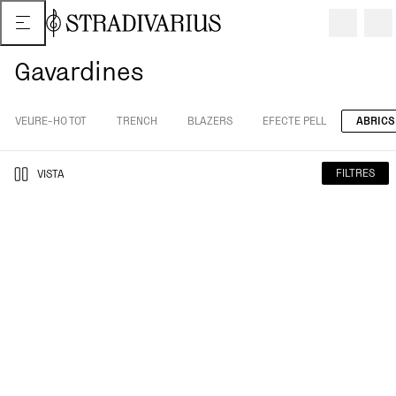
Gavardines
VEURE-HO TOT
TRENCH
BLAZERS
EFECTE PELL
ABRICS
FILTRES
VISTA