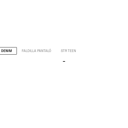
DENIM
FALDILLA PANTALÓ
STR TEEN