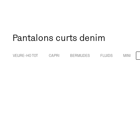
Pantalons curts denim
VEURE-HO TOT
CAPRI
BERMUDES
FLUIDS
MINI