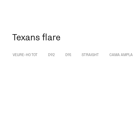
Texans flare
VEURE-HO TOT
D92
D91
STRAIGHT
CAMA AMPLA