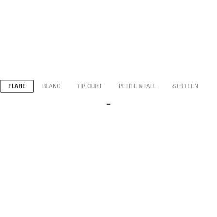
FLARE
BLANC
TIR CURT
PETITE & TALL
STR TEEN