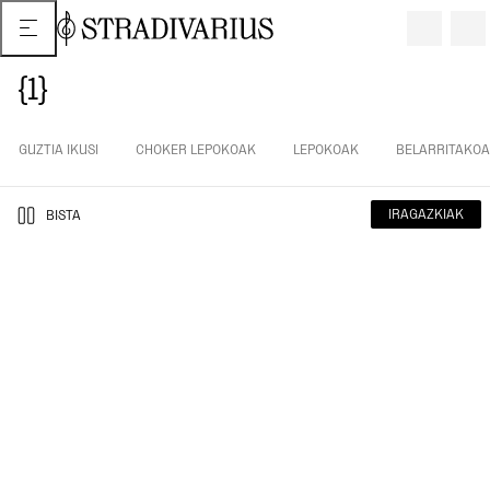
{1}
GUZTIA IKUSI
CHOKER LEPOKOAK
LEPOKOAK
BELARRITAKO
IRAGAZKIAK
BISTA