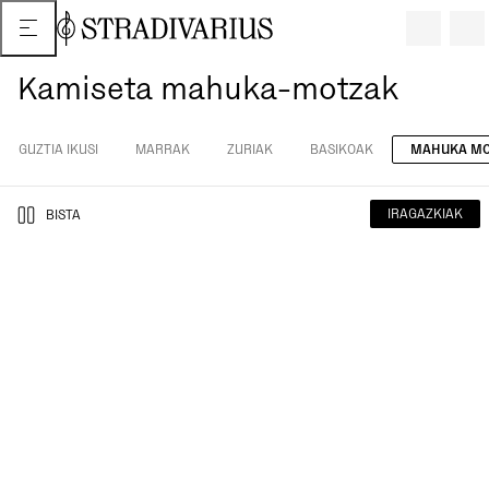
Kamiseta mahuka-motzak
GUZTIA IKUSI
MARRAK
ZURIAK
BASIKOAK
MAHUKA MO
IRAGAZKIAK
BISTA