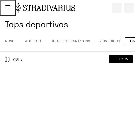
Tops deportivos
NOVO
VER TODO
JOGGERS E PANTALÓNS
SUADOIROS
CA
FILTROS
VISTA