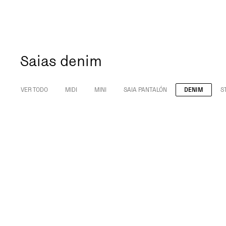
Saias denim
VER TODO
MIDI
MINI
SAIA PANTALÓN
DENIM
S