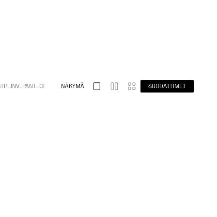
STR_INV_PANT_CHANDAL_VISUAL_FILTER_TEXT
NÄKYMÄ
SUODATTIMET