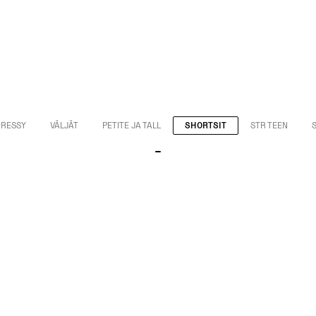
DRESSY
VÄLJÄT
PETITE JA TALL
SHORTSIT
STR TEEN