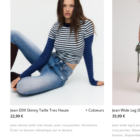
Jean D09 Skinny Taille Tres Haute
+ Coloeurs
Jean Wide Leg 
22,99 €
35,99 €
Jean skinny taille très haute, avec cinq poches. Fermeture
Jean wide leg à ja
Éclair et bouton métallique sur le devant.
cinq poches. Détai
bouton. Disponible