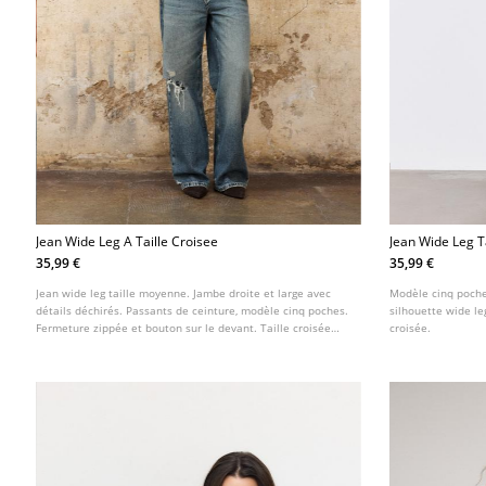
Jean Wide Leg A Taille Croisee
Jean Wide Leg T
35,99 €
35,99 €
Jean wide leg taille moyenne. Jambe droite et large avec
Modèle cinq poche
détails déchirés. Passants de ceinture, modèle cinq poches.
silhouette wide leg
Fermeture zippée et bouton sur le devant. Taille croisée
croisée.
originale.