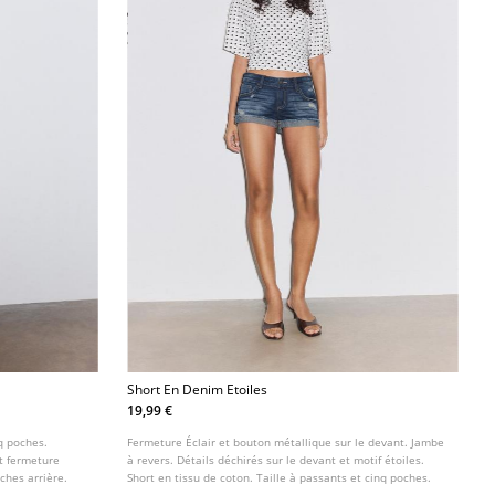
Short En Denim Etoiles
19,99 €
q poches.
Fermeture Éclair et bouton métallique sur le devant. Jambe
t fermeture
à revers. Détails déchirés sur le devant et motif étoiles.
oches arrière.
Short en tissu de coton. Taille à passants et cinq poches.