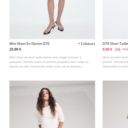
Mini Short En Denim D76
+ Coloeurs
D79 Short Taill
25,99 €
9,99 €
11,
-17%
Mini short en jean taille basse avec large ceinture à
Short en jean tail
passants. Poches avant et poches plaquées avec rabat et
poches. Fermeture
bouton au dos. Fermeture avant avec zip et boutons
Disponible en plus
métalliques.