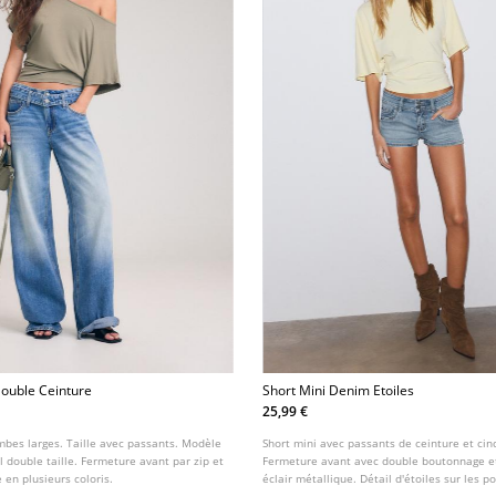
Double Ceinture
Short Mini Denim Etoiles
25,99 €
mbes larges. Taille avec passants. Modèle
Short mini avec passants de ceinture et cin
l double taille. Fermeture avant par zip et
Fermeture avant avec double boutonnage e
 en plusieurs coloris.
éclair métallique. Détail d'étoiles sur les p