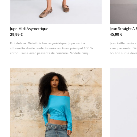
Jupe Midi Asymetrique
Jean Straight A 
29,99 €
45,99 €
Fini délavé. Détail de bas asymétrique. Jupe midi à
Jean taille haute 
silhouette droite confectionnée en tissu principal 100 %
avec passants. Dét
coton. Taille avec passants de ceinture. Modèle cinq
bouton sur le deva
poches. Fermeture zippée et boutonnée sur le devant.