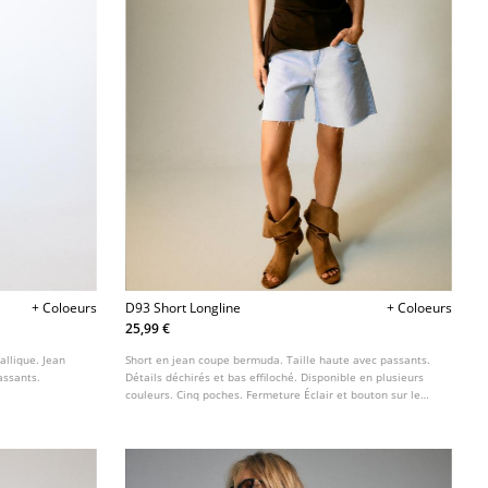
+ Coloeurs
D93 Short Longline
+ Coloeurs
25,99 €
allique. Jean
Short en jean coupe bermuda. Taille haute avec passants.
assants.
Détails déchirés et bas effiloché. Disponible en plusieurs
couleurs. Cinq poches. Fermeture Éclair et bouton sur le
devant.