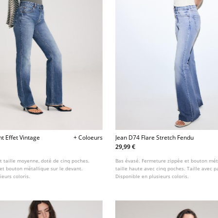
t Effet Vintage
+ Coloeurs
Jean D74 Flare Stretch Fendu
29,99 €
t taille moyenne, doté de cinq poches.
Bas évasé. Fermeture zippée et bouton mét
et bouton métallique sur le devant.
taille haute avec cinq poches. Taille avec p
ieurs coloris.
Disponible en plusieurs coloris.