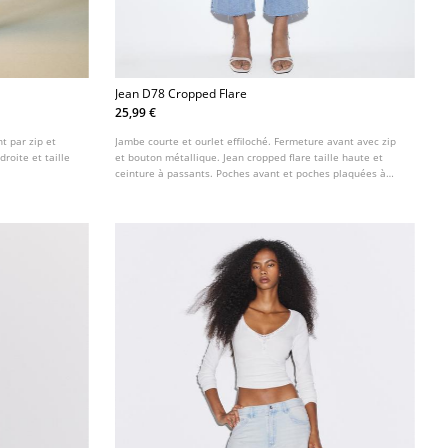
Jean D78 Cropped Flare
25,99 €
t par zip et
Jambe courte et ourlet effiloché. Fermeture avant avec zip
roite et taille
et bouton métallique. Jean cropped flare taille haute et
ceinture à passants. Poches avant et poches plaquées à
l'arrière. Disponible en plusieurs couleurs.