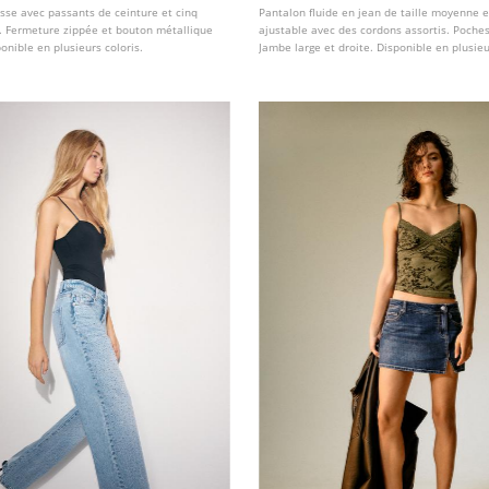
basse avec passants de ceinture et cinq
Pantalon fluide en jean de taille moyenne et
. Fermeture zippée et bouton métallique
ajustable avec des cordons assortis. Poches
ponible en plusieurs coloris.
Jambe large et droite. Disponible en plusie