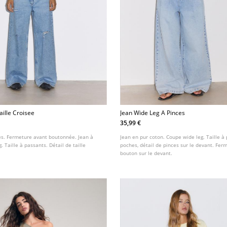
aille Croisee
Jean Wide Leg A Pinces
35,99 €
s. Fermeture avant boutonnée. Jean à
Jean en pur coton. Coupe wide leg. Taille à 
. Taille à passants. Détail de taille
poches, détail de pinces sur le devant. Ferm
bouton sur le devant.