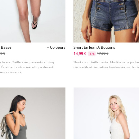
e Basse
+ Coloeurs
Short En Jean A Boutons
14,99 €
99 €
17,99 €
-17%
le basse. Taille avec passants et cinq
Short court taille haute. Modèle sans poch
 Éclair et bouton métallique devant.
décoratifs et fermeture boutonnée sur le d
ieurs couleurs.