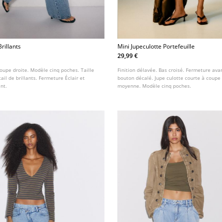
Brillants
Mini Jupeculotte Portefeuille
29,99 €
coupe droite. Modèle cinq poches. Taille
Finition délavée. Bas croisé. Fermeture avan
ail de brillants. Fermeture Éclair et
bouton décalé. Jupe culotte courte à coupe d
nt.
moyenne. Modèle cinq poches.