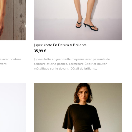
Jupeculotte En Denim A Brillants
35,99 €
es avec boutons
Jupe-culotte en jean taille moyenne avec passants de
evant.
ceinture et cinq poches. Fermeture Éclair et bouton
métallique sur le devant. Détail de brillants.