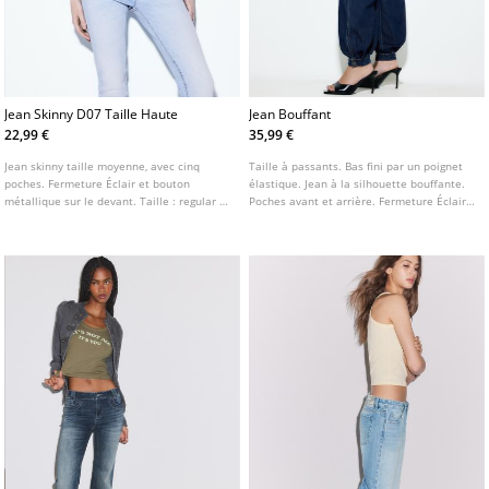
Jean Skinny D07 Taille Haute
Jean Bouffant
22,99 €
35,99 €
Jean skinny taille moyenne, avec cinq
Taille à passants. Bas fini par un poignet
poches. Fermeture Éclair et bouton
élastique. Jean à la silhouette bouffante.
métallique sur le devant. Taille : regular fit
Poches avant et arrière. Fermeture Éclair
jusqu’au nombril Tissu : super extensible
et bouton sur le devant.
Coupe : moulante au niveau des cuisses et
des chevilles