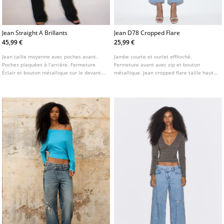
Jean Straight A Brillants
Jean D78 Cropped Flare
45,99 €
25,99 €
Jean taille moyenne avec poches avant.
Jambe courte et ourlet effiloché.
Poches plaquées à l’arrière. Fermeture
Fermeture avant avec zip et bouton
Éclair et bouton métallique sur le devant.
métallique. Jean cropped flare taille haute
Détail d’application de brillants sur le
et ceinture à passants. Poches avant et
devant. Jambe droite.
poches plaquées à l'arrière. Disponible en
plusieurs couleurs.