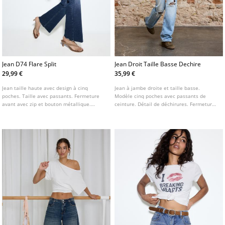
Jean D74 Flare Split
Jean Droit Taille Basse Dechire
29,99 €
35,99 €
Jean taille haute avec design à cinq
Jean à jambe droite et taille basse.
poches. Taille avec passants. Fermeture
Modèle cinq poches avec passants de
avant avec zip et bouton métallique.
ceinture. Détail de déchirures. Fermeture
Disponible en plusieurs coloris. Bas évasé.
frontale zippée et bouton métallique.
Détail de bas de jambe effiloché avec split
latéral intérieur.