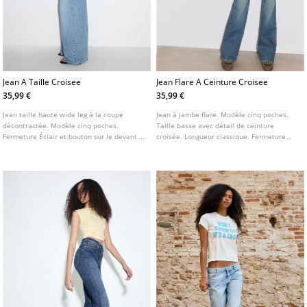
Jean A Taille Croisee
Jean Flare A Ceinture Croisee
35,99 €
35,99 €
Jean taille haute wide leg à la coupe
Jean à jambe flare. Modèle cinq poches.
décontractée. Modèle cinq poches.
Taille basse avec détail de ceinture
Fermeture Éclair et bouton sur le devant.
croisée. Longueur classique. Fermeture
Détail de taille croisée.
avant par zip et bouton.