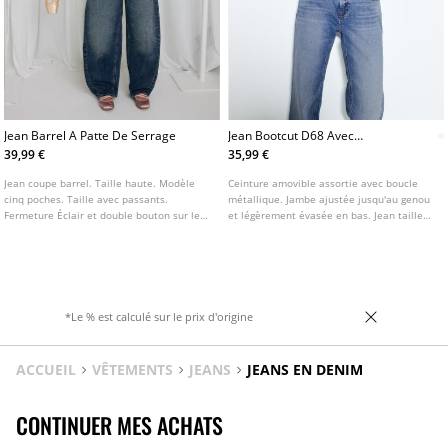
Jean Barrel A Patte De Serrage
Jean Bootcut D68 Avec
Ceinture
39,99 €
35,99 €
Jean coupe barrel. Taille haute. Modèle
Ceinture amovible assortie avec boucle
cinq poches. Taille avec passants.
métallique. Jambe ajustée jusqu'au genou
Fermeture Éclair et double bouton sur le
et légèrement évasée en bas. Jean taille
devant. Patte d'ajustement au dos.
moyenne avec passants de ceinture.
Poches avant et poches plaquées au dos.
Disponible en plusieurs coloris.
*Le % est calculé sur le prix d'origine
ACCUEIL
VÊTEMENTS
JEANS
JEANS EN DENIM
CONTINUER MES ACHATS