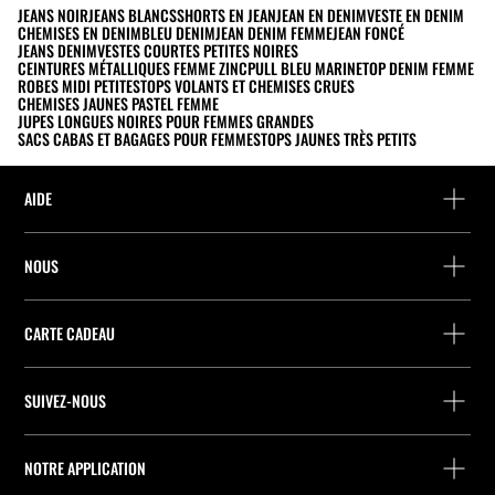
JEANS NOIR
JEANS BLANCS
SHORTS EN JEAN
JEAN EN DENIM
VESTE EN DENIM
CHEMISES EN DENIM
BLEU DENIM
JEAN DENIM FEMME
JEAN FONCÉ
JEANS DENIM
VESTES COURTES PETITES NOIRES
CEINTURES MÉTALLIQUES FEMME ZINC
PULL BLEU MARINE
TOP DENIM FEMME
ROBES MIDI PETITES
TOPS VOLANTS ET CHEMISES CRUES
CHEMISES JAUNES PASTEL FEMME
JUPES LONGUES NOIRES POUR FEMMES GRANDES
SACS CABAS ET BAGAGES POUR FEMMES
TOPS JAUNES TRÈS PETITS
AIDE
Aide et contact
NOUS
Localisez votre commande
Localiser un magasin
Retour en tant qu’invité
CARTE CADEAU
Entreprise
Recherche de points relais
Consultation du Solde
Travailler chez Stradivarius
Stradivarius ID
SUIVEZ-NOUS
Achat de Carte Cadeau
Company Profile
Préférences de cookies
Prevention contre la fraude
Qualités et caractéristiques environnementales des emballages
NOTRE APPLICATION
Qualités et caractéristiques environnementales des produits
iOS
Android