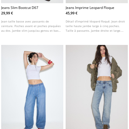
Jeans Slim Bootcut D67
Jeans Imprime Leopard Floque
29,99 €
45,99 €
Jean taille basse avec passants de
Détail d'imprimé léopard floqué. Jean droit
ceinture. Poches avant et poches plaquées
taille haute jambe large à cinq poches.
au dos. Jambe slim jusqu'au genou et bas
Taille à passants. Jambe droite et large.
légèrement évasé. Disponible en plusieurs
Fermeture avant avec fermeture éclair et
coloris.
bouton métallique.