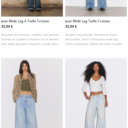
Jean Wide Leg A Taille Croisee
Jean Wide Leg Taille Croisee
35,99 €
35,99 €
Passants de ceinture, modèle cinq poches.
Modèle cinq poches. Fermeture avant
Fermeture zippée et bouton sur le devant.
boutonnée. Jean à silhouette wide leg.
Jean wide leg taille moyenne. Jambe droite
Taille à passants. Détail de taille croisée.
et large avec détails déchirés. Taille
croisée originale.