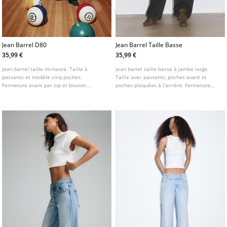
Jean Barrel D80
Jean Barrel Taille Basse
35,99 €
35,99 €
Jean barrel taille mi-haute. Taille à
Jean barrel taille basse à jambe large.
passants et modèle cinq poches.
Taille avec passants, poches avant et
Fermeture avant par zip et bouton.
poches plaquées à l’arrière. Fermeture
Disponible en plusieurs coloris.
Éclair et bouton sur le devant. Disponible
en plusieurs coloris.