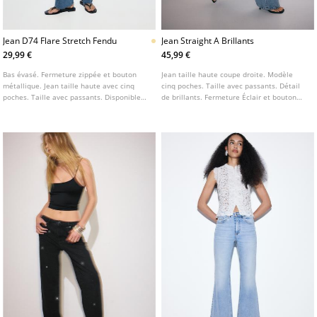
Jean D74 Flare Stretch Fendu
Jean Straight A Brillants
29,99 €
45,99 €
Bas évasé. Fermeture zippée et bouton
Jean taille haute coupe droite. Modèle
métallique. Jean taille haute avec cinq
cinq poches. Taille avec passants. Détail
poches. Taille avec passants. Disponible
de brillants. Fermeture Éclair et bouton
en plusieurs coloris.
sur le devant.