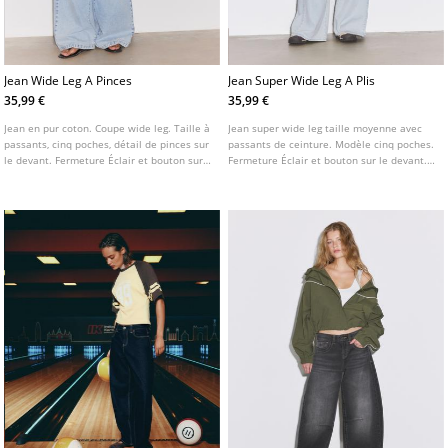
Jean Wide Leg A Pinces
Jean Super Wide Leg A Plis
35,99 €
35,99 €
Jean en pur coton. Coupe wide leg. Taille à
Jean super wide leg taille moyenne avec
passants, cinq poches, détail de pinces sur
passants de ceinture. Modèle cinq poches.
le devant. Fermeture Éclair et bouton sur
Fermeture Éclair et bouton sur le devant.
le devant.
Détail de plis.