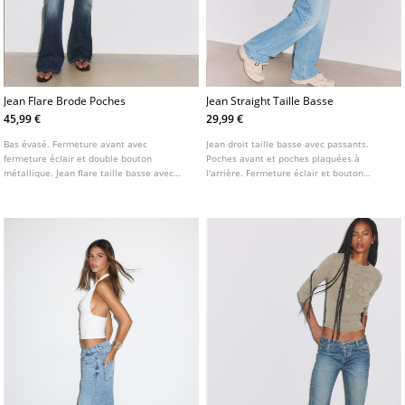
Jean Flare Brode Poches
Jean Straight Taille Basse
45,99 €
29,99 €
Bas évasé. Fermeture avant avec
Jean droit taille basse avec passants.
fermeture éclair et double bouton
Poches avant et poches plaquées à
métallique. Jean flare taille basse avec
l'arrière. Fermeture éclair et bouton
passants de ceinture. Poches sur le devant
métallique sur le devant.
et poches plaquées avec rabat et bouton à
l'arrière.