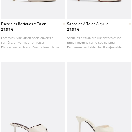
Escarpins Basiques A Talon
Sandales A Talon Aiguille
29,99 €
29,99 €
Escarpins type kitten heels ouverts à
Sandales à talon aiguille dotées d'une
l'arrière, en vernis effet froissé.
bride moyenne sur le cou de pied.
Disponibles en blanc. Bout pointu. Hauteur
Fermeture par bride cheville ajustable
du talon : 5,5 cm
avec boucle. Hauteur du talon : 7 cm Bout
carré. Disponibles en blanc.