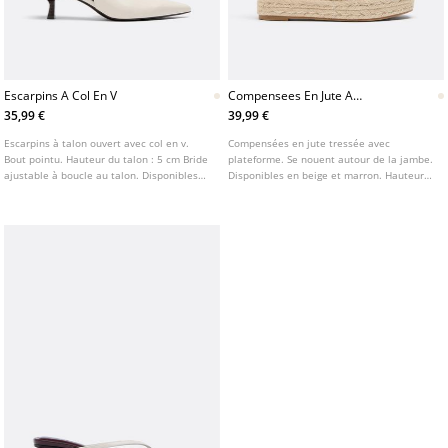
Escarpins A Col En V
Compensees En Jute A
Plateforme Nouee
35,99 €
39,99 €
Escarpins à talon ouvert avec col en v.
Compensées en jute tressée avec
Bout pointu. Hauteur du talon : 5 cm Bride
plateforme. Se nouent autour de la jambe.
ajustable à boucle au talon. Disponibles
Disponibles en beige et marron. Hauteur
en coloris crème.
de la semelle : 12 cm.