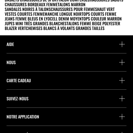
CHAUSSURES BORDEAUX FEMME
TALONS MARRON
SANDALES NOIRES À TALONS
CHAUSSURES POUR FEMMES
HAUT VERT
VESTES COURTES FEMME
MANCHE LONGUE NOIR
TOPS COURTS FEMME
JEANS FEMME BLEUS EN LYOCELL DENIM MOYEN
TOPS COULEUR MARRON
JUPES MINI TRÈS GRANDES BLANCHES
TALONS FEMME BEIGE POLYESTER
BLAZER VERT
CHEMISES BLANCS À VOLANTS GRANDES TAILLES
AIDE
Aide et contact
NOUS
Localisez votre commande
Localiser un magasin
Retour en tant qu’invité
CARTE CADEAU
Entreprise
Recherche de points relais
Consultation du Solde
Travailler chez Stradivarius
Stradivarius ID
SUIVEZ-NOUS
Achat de Carte Cadeau
Company Profile
Préférences de cookies
Prevention contre la fraude
Qualités et caractéristiques environnementales des emballages
NOTRE APPLICATION
Qualités et caractéristiques environnementales des produits
iOS
Android