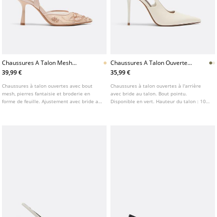
Chaussures A Talon Mesh
Chaussures A Talon Ouvertes
Pierres Fantaisie
A Larriere
39,99 €
35,99 €
Chaussures à talon ouvertes avec bout
Chaussures à talon ouvertes à l'arrière
mesh, pierres fantaisie et broderie en
avec bride au talon. Bout pointu.
forme de feuille. Ajustement avec bride au
Disponible en vert. Hauteur du talon : 10
talon. Fini en bout fin. Disponible en beige.
cm.
Hauteur du talon : 8 cm