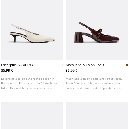
Escarpins A Col En V
Mary Jane A Talon Epais
35,99 €
35,99 €
Escarpins à talon ouvert avec col en v.
Mary Jane à talon épais avec effet verni.
Bout pointu. Bride ajustable à boucle au
Bride fine ajustable avec boucles sur le
talon. Disponibles en coloris crème.
cou de pied. Bout rond. Disponibles en
Hauteur du talon : 5 cm
marron. Hauteur du talon : 5 cm