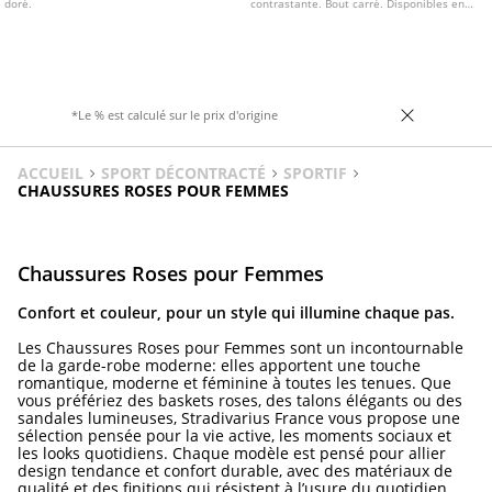
doré.
contrastante. Bout carré. Disponibles en
moutarde. Hauteur de la semelle : 4,5 cm
*Le % est calculé sur le prix d'origine
ACCUEIL
SPORT DÉCONTRACTÉ
SPORTIF
CHAUSSURES ROSES POUR FEMMES
Chaussures Roses pour Femmes
Confort et couleur, pour un style qui illumine chaque pas.
Les Chaussures Roses pour Femmes sont un incontournable
de la garde-robe moderne: elles apportent une touche
romantique, moderne et féminine à toutes les tenues. Que
vous préfériez des baskets roses, des talons élégants ou des
sandales lumineuses, Stradivarius France vous propose une
sélection pensée pour la vie active, les moments sociaux et
les looks quotidiens. Chaque modèle est pensé pour allier
design tendance et confort durable, avec des matériaux de
qualité et des finitions qui résistent à l’usure du quotidien.