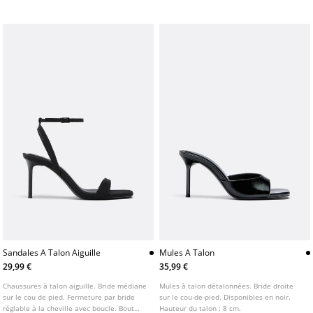
Disponibles en marron et beige. Hauteur
de la semelle : 4,5 cm
Sandales A Talon Aiguille
Mules A Talon
29,99 €
35,99 €
Chaussures à talon aiguille. Bride médiane
Mules à talon détalonnées. Bride droite
sur le cou de pied. Fermeture par bride
sur le cou-de-pied. Disponibles en noir.
réglable à la cheville avec boucle. Bout
Hauteur du talon : 8 cm.