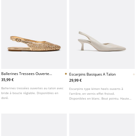
Ballerines Tressees Ouvertes
Escarpins Basiques A Talon
Au Talon
35,99 €
29,99 €
Ballerines tressées ouvertes au talon avec
Escarpins type kitten heels ouverts à
bride à boucle réglable. Disponibles en
l'arrière, en vernis effet froissé.
doré.
Disponibles en blanc. Bout pointu. Hauteur
du talon : 5,5 cm