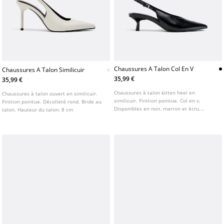
Chaussures A Talon Col En V
Chaussures A Talon Similicuir
35,99 €
35,99 €
Chaussures à talon kitten heel en
Chaussures à talon ouvert en similicuir.
similicuir. Finition pointue. Col en v.
Finition pointue. Décolleté rond. Bride au
Disponibles en noir, marron et écru.
talon. Hauteur du talon: 8 cm
Hauteur du talon : 5 cm