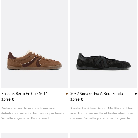
Baskets Retro En Cuir S011
S032 Sneakerina A Bout Fendu
35,99 €
35,99 €
Baskets en matières combinées avec
Sneakerina à bout fendu. Modèle combiné
détails contrastants. Fermeture par lacets.
avec finition en résille et brides élastiques
Semelle en gomme. Bout arrondi.
croisées. Semelle plateforme. Languette
Disponible en marron. Hauteur de semelle
arrière. Disponible en noir.
: 1 cm