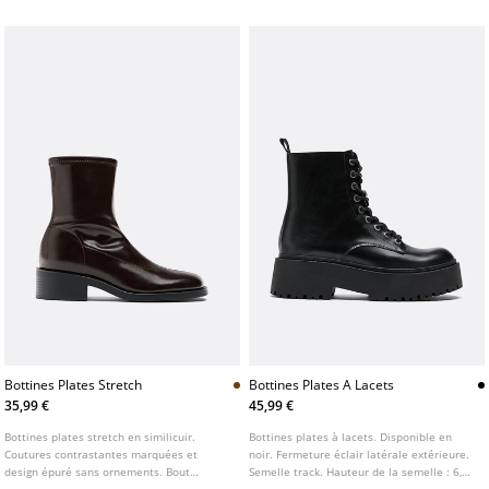
Bottines Plates Stretch
Bottines Plates A Lacets
35,99 €
45,99 €
Bottines plates stretch en similicuir.
Bottines plates à lacets. Disponible en
Coutures contrastantes marquées et
noir. Fermeture éclair latérale extérieure.
design épuré sans ornements. Bout
Semelle track. Hauteur de la semelle : 6,5
arrondi et tige ajustée à la cheville.
cm. STARFIT®.