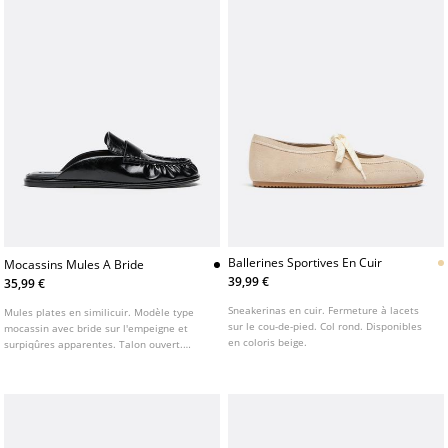
Ballerines Sportives En Cuir
Mocassins Mules A Bride
39,99 €
35,99 €
Sneakerinas en cuir. Fermeture à lacets
Mules plates en similicuir. Modèle type
sur le cou-de-pied. Col rond. Disponibles
mocassin avec bride sur l'empeigne et
en coloris beige.
surpiqûres apparentes. Talon ouvert.
Semelle plate. Disponible en noir.