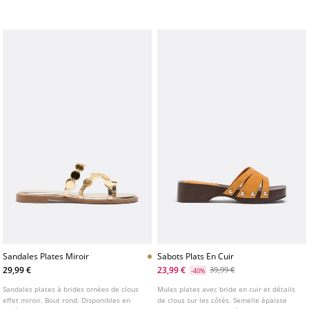
carré. Disponibles en noir. Hauteur du
talon : 8 cm
Sandales Plates Miroir
Sabots Plats En Cuir
29,99 €
23,99 €
39,99 €
-40%
Sandales plates à brides ornées de clous
Mules plates avec bride en cuir et détails
effet miroir. Bout rond. Disponibles en
de clous sur les côtés. Semelle épaisse