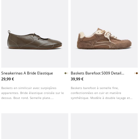
Sneakerinas A Bride Elastique
Baskets Barefoot S009 Details
Cuir
29,99 €
39,99 €
Baskets en similicuir avec surpiqûres
Baskets barefoot à semelle fine,
apparentes. Bride élastique croisée sur le
confectionnées en cuir et matière
dessus. Bout rond. Semelle plate.
synthétique. Modèle à double laçage et
Disponibles en blanc et kaki.
surpiqûres apparentes. Semelle plate
contrastante. Disponible en blanc.