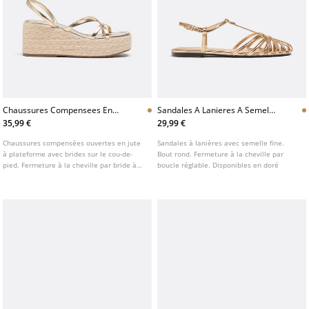
Chaussures Compensees En
Sandales A Lanieres A Semelle
Jute A Plateforme Et Brides
Fine
35,99 €
29,99 €
Chaussures compensées ouvertes en jute
Sandales à lanières avec semelle fine.
à plateforme avec brides sur le cou-de-
Bout rond. Fermeture à la cheville par
pied. Fermeture à la cheville par bride à
boucle réglable. Disponibles en doré
boucle réglable. Disponible en doré.
Hauteur de la semelle : 7,5 cm.