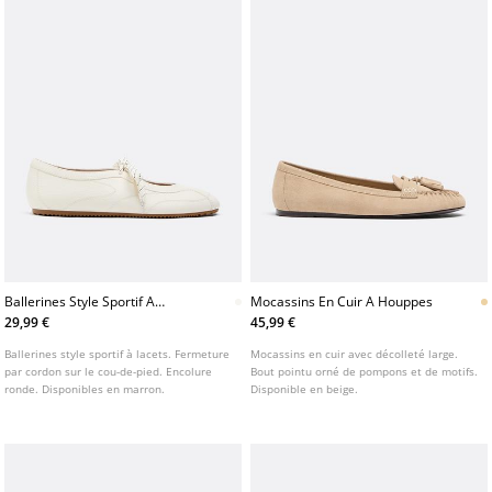
Ballerines Style Sportif A
Mocassins En Cuir A Houppes
Lacets
29,99 €
45,99 €
Ballerines style sportif à lacets. Fermeture
Mocassins en cuir avec décolleté large.
par cordon sur le cou-de-pied. Encolure
Bout pointu orné de pompons et de motifs.
ronde. Disponibles en marron.
Disponible en beige.