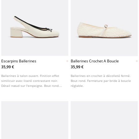
Escarpins Ballerines
Ballerines Crochet A Boucle
35,99 €
35,99 €
Ballerines à talon ouvert. Finition effet
Ballerines en crochet à décolleté fermé.
similicuir avec liseré contrastant noir.
Bout rond. Fermeture par bride à boucle
Détail nœud sur l'empeigne. Bout rond.
réglable.
Disponible en blanc. Hauteur du talon : 4
cm.