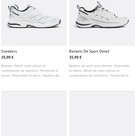
Sneakers
Baskets De Sport Detail
35,99 €
35,99 €
Baskets. Détail multi pièces et
Baskets de sport pour femme. Disponible
combinaison de matières. Fermeture à
en blanc. Détail de multi pièces et
lacets. Disponible en blanc. Hauteur de
combinaison de matériaux. Fermeture à
semelle 3 cm.
lacets. Hauteur de la semelle : 3 cm. La
semelle intérieure utilise la technologie
Ortholite®.