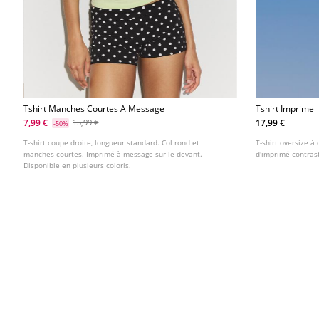
Tshirt Manches Courtes A Message
Tshirt Imprime
7,99 €
17,99 €
15,99 €
-50%
T-shirt coupe droite, longueur standard. Col rond et
T-shirt oversize à
manches courtes. Imprimé à message sur le devant.
d'imprimé contrast
Disponible en plusieurs coloris.