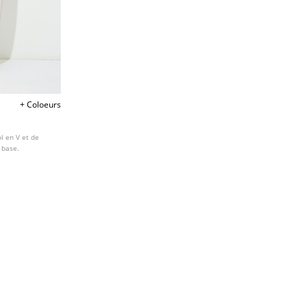
+ Coloeurs
ol en V et de
 base.