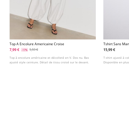
Top A Encolure Americaine Croise
Tshirt Sans Man
7,99 €
15,99 €
9,59 €
-17%
Top à encolure américaine et décolleté en V. Dos nu. Bas
T-shirt ajusté à c
ajusté style ceinture. Détail de tissu croisé sur le devant.
Disponible en plus