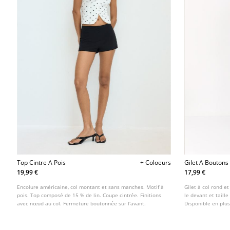
Top Cintre A Pois
+ Coloeurs
Gilet A Boutons
19,99 €
17,99 €
Encolure américaine, col montant et sans manches. Motif à
Gilet à col rond 
pois. Top composé de 15 % de lin. Coupe cintrée. Finitions
le devant et taille
avec nœud au col. Fermeture boutonnée sur l'avant.
Disponible en plus