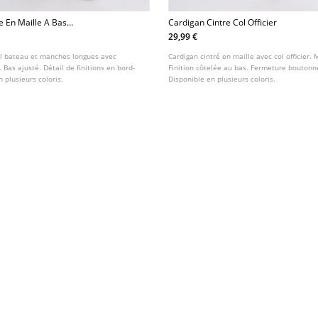
e En Maille A Bas
Cardigan Cintre Col Officier
29,99 €
col bateau et manches longues avec
Cardigan cintré en maille avec col officier.
Bas ajusté. Détail de finitions en bord-
Finition côtelée au bas. Fermeture boutonn
n plusieurs coloris.
Disponible en plusieurs coloris.