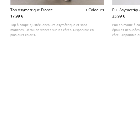
Top Asymetrique Fronce
+ Coloeurs
Pull Asymetriqu
Cotele
17,99 €
25,99 €
Top à coupe ajustée, encolure asymétrique et sans
Pull en maille à 
manches. Détail de fronces sur les côtés. Disponible en
épaules dénudées. 
plusieurs coloris.
côte. Disponible e