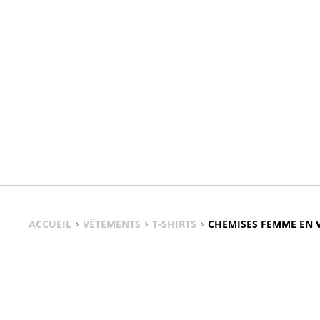
ACCUEIL
VÊTEMENTS
T-SHIRTS
CHEMISES FEMME EN 
Chemises Femme En Viscose Crue
Confort, légèreté et élégance au quotidien , la chemise vis