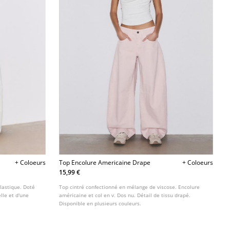
+ Coloeurs
Top Encolure Americaine Drape
+ Coloeurs
15,99 €
élastique. Doté
Top cintré confectionné en mélange de viscose. Encolure
lle et d'une
américaine et col en v. Dos nu. Détail de tissu drapé.
Disponible en plusieurs couleurs.