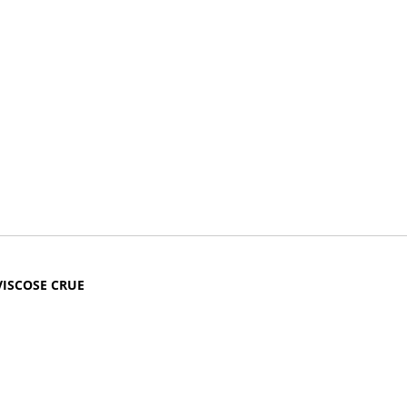
VISCOSE CRUE
cose crue réinvente votre garde-robe.