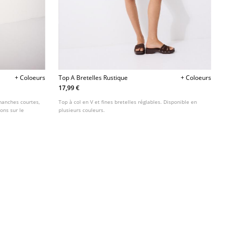
+ Coloeurs
Top A Bretelles Rustique
+ Coloeurs
17,99 €
 manches courtes,
Top à col en V et fines bretelles réglables. Disponible en
ons sur le
plusieurs couleurs.