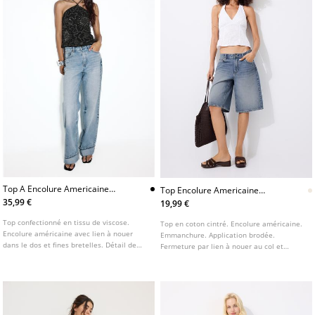
Top A Encolure Americaine
Top Encolure Americaine
Brode
Brode
35,99 €
19,99 €
Top confectionné en tissu de viscose.
Top en coton cintré. Encolure américaine.
Encolure américaine avec lien à nouer
Emmanchure. Application brodée.
dans le dos et fines bretelles. Détail de
Fermeture par lien à nouer au col et
broderies avec application de perles.
fermeture éclair latérale. Disponible en
Ourlet à finition ondulée.
plusieurs couleurs.