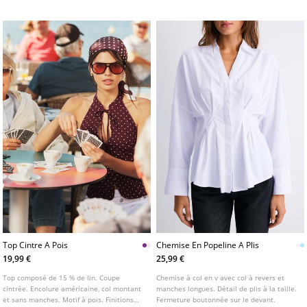
plusieurs couleurs.
Top Cintre A Pois
Chemise En Popeline A Plis
19,99 €
25,99 €
Top composé de 15 % de lin. Coupe
Chemise à col en v avec col à revers et
cintrée. Encolure américaine, col montant
manches longues. Détail de plis à la taille.
et sans manches. Motif à pois. Finitions
Fermeture boutonnée sur le devant.