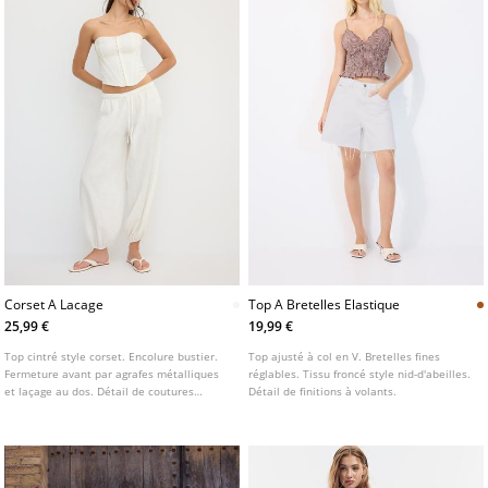
Corset A Lacage
Top A Bretelles Elastique
25,99 €
19,99 €
Top cintré style corset. Encolure bustier.
Top ajusté à col en V. Bretelles fines
Fermeture avant par agrafes métalliques
réglables. Tissu froncé style nid-d'abeilles.
et laçage au dos. Détail de coutures
Détail de finitions à volants.
apparentes.