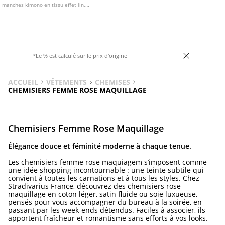
manches kimono en tissu effet lin.
Fermeture boutonnée sur le devant.
Disponible en plusieurs coloris.
*Le % est calculé sur le prix d'origine
ACCUEIL
VÊTEMENTS
CHEMISES
CHEMISIERS FEMME ROSE MAQUILLAGE
Chemisiers Femme Rose Maquillage
Élégance douce et féminité moderne à chaque tenue.
Les chemisiers femme rose maquiagem s’imposent comme
une idée shopping incontournable : une teinte subtile qui
convient à toutes les carnations et à tous les styles. Chez
Stradivarius France, découvrez des chemisiers rose
maquillage en coton léger, satin fluide ou soie luxueuse,
pensés pour vous accompagner du bureau à la soirée, en
passant par les week-ends détendus. Faciles à associer, ils
apportent fraîcheur et romantisme sans efforts à vos looks.