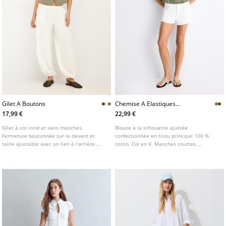
Gilet A Boutons
Chemise A Elastiques
Manches Courtes
17,99 €
22,99 €
Gilet à col rond et sans manches.
Blouse à la silhouette ajustée
Fermeture boutonnée sur le devant et
confectionnée en tissu principal 100 %
taille ajustable avec un lien à l'arrière.
coton. Col en V. Manches courtes.
Disponible en plusieurs coloris.
Fermeture boutonnée sur le devant. Détail
de tissu froncé à la taille. Disponible en
plusieurs coloris.