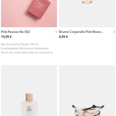
Pink Passion No 002
Brume Corporelle Pink Moon
100 Ml
15,99 €
8,99 €
Eau de toilette Florale 100 ml.
Enveloppante, féminine et séduisante.
Parmi ses notes olfactives, on retrouve des
accords de poire et de mandarine, de fleur
d'oranger et la touche douce de la fève
tonka.