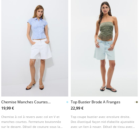
Chemise Manches Courtes
Top Bustier Brode A Franges
Coupee Sous La Poitrine
19,99 €
22,99 €
Chemise à col à revers avec col en V et
Top coupe bustier avec encolure droite.
manches courtes. Fermeture boutonnée
Dos élastiqué façon nid d'abeille ajustable
sur le devant. Détail de couture sous la
avec un lien à nouer. Détail de tissu avec
poitrine et taille cintrée avec lien à nouer
broderies et franges. Disponible en
dans le dos.
plusieurs couleurs.