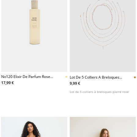
No120 Elixir De Parfum Rose
Lot De 5 Colliers A Breloques
Vanille 100 Ml
Pierre Rose
17,99 €
9,99 €
Lot de 5 colliers à breloques pierre rose