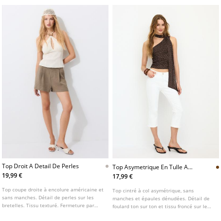
Top Droit A Detail De Perles
Top Asymetrique En Tulle A
Pois Et Foulard Au Cou
19,99 €
17,99 €
Top coupe droite à encolure américaine et
Top cintré à col asymétrique, sans
sans manches. Détail de perles sur les
manches et épaules dénudées. Détail de
bretelles. Tissu texturé. Fermeture par
foulard ton sur ton et tissu froncé sur le
nouage au dos.
côté.