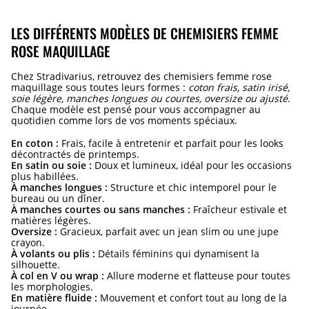
LES DIFFÉRENTS MODÈLES DE CHEMISIERS FEMME
ROSE MAQUILLAGE
Chez Stradivarius, retrouvez des chemisiers femme rose
maquillage sous toutes leurs formes :
coton frais, satin irisé,
soie légère, manches longues ou courtes, oversize ou ajusté
.
Chaque modèle est pensé pour vous accompagner au
quotidien comme lors de vos moments spéciaux.
En coton :
Frais, facile à entretenir et parfait pour les looks
décontractés de printemps.
En satin ou soie :
Doux et lumineux, idéal pour les occasions
plus habillées.
À manches longues :
Structure et chic intemporel pour le
bureau ou un dîner.
À manches courtes ou sans manches :
Fraîcheur estivale et
matières légères.
Oversize :
Gracieux, parfait avec un jean slim ou une jupe
crayon.
À volants ou plis :
Détails féminins qui dynamisent la
silhouette.
À col en V ou wrap :
Allure moderne et flatteuse pour toutes
les morphologies.
En matière fluide :
Mouvement et confort tout au long de la
journée.