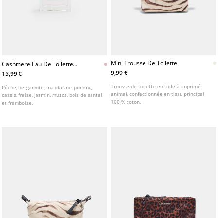
Mini Trousse De Toilette
Cashmere Eau De Toilette
N°161 100 Ml
9,99 €
15,99 €
Trousse de toilette en toile à imprimé
Pêche, bergamote, mandarine, pomme,
animal, confectionnée en tissu principal
cassis, fraise, jasmin, muscs, bois de santal
100 % coton.
et framboise.