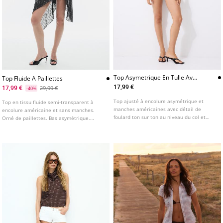
Top Asymetrique En Tulle Avec
Top Fluide A Paillettes
Foulard
17,99 €
17,99 €
29,99 €
-40%
Top ajusté à encolure asymétrique et
Top en tissu fluide semi-transparent à
manches américaines avec détail de
encolure américaine et sans manches.
foulard ton sur ton au niveau du col et
Orné de paillettes. Bas asymétrique.
fronces sur le côté. Disponible en
Fermeture par nœud au dos.
plusieurs coloris.