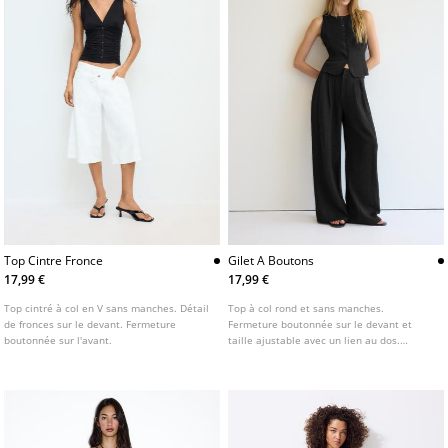
Top Cintre Fronce
Gilet A Boutons
17,99 €
17,99 €
Top cintré à col en V sans manches. Détail
Top à col rond et sans manches.
de fronces sur le devant. Fermeture
Fermeture boutonnée sur le devant et
boutonnée sur l'avant.
taille ajustable avec un lien au dos.
Disponible en plusieurs couleurs.