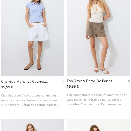
Top Droit A Detail De Perles
Chemise Manches Courtes
Coupee Sous La Poitrine
19,99 €
19,99 €
Top coupe droite à encolure américaine et
Chemise à col à revers avec col en V et
sans manches. Détail de perles sur les
manches courtes. Fermeture boutonnée
bretelles. Tissu texturé. Fermeture par
sur le devant. Détail de couture sous la
nouage au dos.
poitrine et taille cintrée avec lien à nouer
dans le dos.