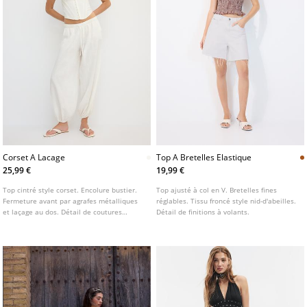
Corset A Lacage
Top A Bretelles Elastique
25,99 €
19,99 €
Top cintré style corset. Encolure bustier.
Top ajusté à col en V. Bretelles fines
Fermeture avant par agrafes métalliques
réglables. Tissu froncé style nid-d'abeilles.
et laçage au dos. Détail de coutures
Détail de finitions à volants.
apparentes.