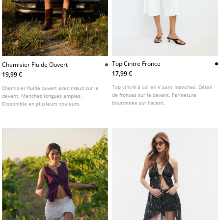
Top Cintre Fronce
Chemisier Fluide Ouvert
17,99 €
19,99 €
Top cintré à col en V sans manches. Détail
Chemisier fluide ouvert avec nœud sur le
de fronces sur le devant. Fermeture
devant. Manches longues amples.
boutonnée sur l'avant.
Disponible en plusieurs couleurs.