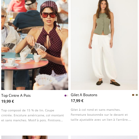
Gilet A Boutons
Top Cintre A Pois
17,99 €
19,99 €
Gilet à col rond et sans manches.
Top composé de 15 % de lin. Coupe
Fermeture boutonnée sur le devant et
cintrée. Encolure américaine, col montant
taille ajustable avec un lien à l'arrière.
et sans manches. Motif à pois. Finitions
Disponible en plusieurs coloris.
avec nœud au col. Fermeture boutonnée
sur l'avant.