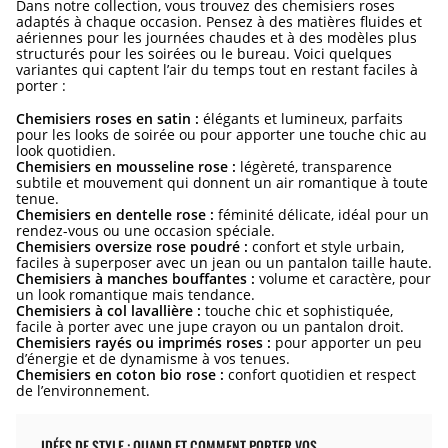
Dans notre collection, vous trouvez des chemisiers roses
adaptés à chaque occasion. Pensez à des matières fluides et
aériennes pour les journées chaudes et à des modèles plus
structurés pour les soirées ou le bureau. Voici quelques
variantes qui captent l’air du temps tout en restant faciles à
porter :
Chemisiers roses en satin :
élégants et lumineux, parfaits
pour les looks de soirée ou pour apporter une touche chic au
look quotidien.
Chemisiers en mousseline rose :
légèreté, transparence
subtile et mouvement qui donnent un air romantique à toute
tenue.
Chemisiers en dentelle rose :
féminité délicate, idéal pour un
rendez-vous ou une occasion spéciale.
Chemisiers oversize rose poudré :
confort et style urbain,
faciles à superposer avec un jean ou un pantalon taille haute.
Chemisiers à manches bouffantes :
volume et caractère, pour
un look romantique mais tendance.
Chemisiers à col lavallière :
touche chic et sophistiquée,
facile à porter avec une jupe crayon ou un pantalon droit.
Chemisiers rayés ou imprimés roses :
pour apporter un peu
d’énergie et de dynamisme à vos tenues.
Chemisiers en coton bio rose :
confort quotidien et respect
de l’environnement.
IDÉES DE STYLE : QUAND ET COMMENT PORTER VOS