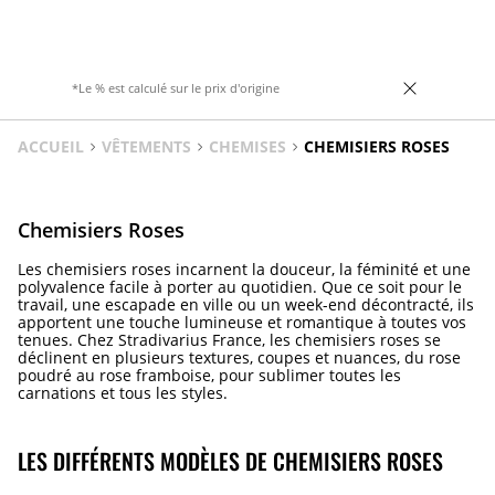
plusieurs couleurs.
*Le % est calculé sur le prix d'origine
ACCUEIL
VÊTEMENTS
CHEMISES
CHEMISIERS ROSES
Chemisiers Roses
Les chemisiers roses incarnent la douceur, la féminité et une
polyvalence facile à porter au quotidien. Que ce soit pour le
travail, une escapade en ville ou un week-end décontracté, ils
apportent une touche lumineuse et romantique à toutes vos
tenues. Chez Stradivarius France, les chemisiers roses se
déclinent en plusieurs textures, coupes et nuances, du rose
poudré au rose framboise, pour sublimer toutes les
carnations et tous les styles.
LES DIFFÉRENTS MODÈLES DE CHEMISIERS ROSES