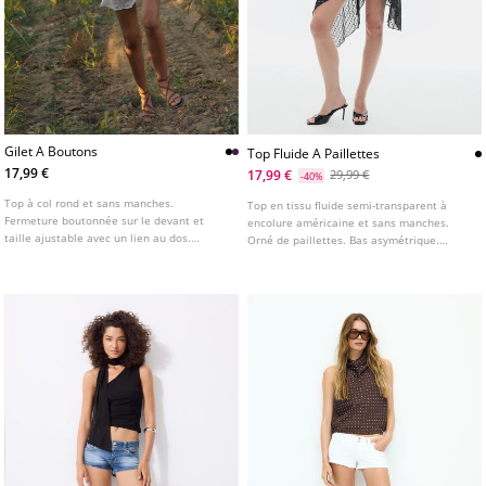
Gilet A Boutons
Top Fluide A Paillettes
17,99 €
17,99 €
29,99 €
-40%
Top à col rond et sans manches.
Top en tissu fluide semi-transparent à
Fermeture boutonnée sur le devant et
encolure américaine et sans manches.
taille ajustable avec un lien au dos.
Orné de paillettes. Bas asymétrique.
Disponible en plusieurs couleurs.
Fermeture par nœud au dos.