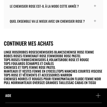
LE CHEMISIER ROSE EST-IL À LA MODE CETTE ANNÉE ?
QUEL ENSEMBLE VA LE MIEUX AVEC UN CHEMISIER ROSE ?
CONTINUER MES ACHATS
LINGE ROSE
ROBES ROSES
CHEMISIERS BLANCS
CHEMISE ROSE FEMME
ROBES ROSES FEMME
HAUT ROSE FEMME
ROBE ROSE PASTEL
TOPS ROSES FEMME
CHEMISIERS À VOLANTS
ROBE ROSE ET ROUGE
TOPS FOULARDS ÉCHARPES ET CHÂLES
CHEMISES ET TOPS FEMME ROSE PASTEL
MANTEAUX ET VESTES FEMME EN LYOCELL
TOPS MANCHES COURTES VISCOSE
TOPS ROSE ET VÊTEMENTS ET ACCESSOIRES MARRON
CHEMISES NOIRES ET ROUGES POUR FEMME
PANTALON FLUIDE FEMME NOIR
PULL NOIR
MANTEAUX OVERSIZE GRANDES TAILLES
SAC CABAS EN TISSU
AIDE
Aide et contact