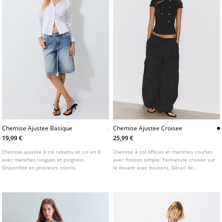
Chemise Ajustee Basique
Chemise Ajustee Croisee
19,99 €
25,99 €
Chemise ajustée à col rabattu et col en V,
Chemise à col officier et manches courtes
avec manches longues et poignets.
avec finition simple. Fermeture croisée sur
Disponible en plusieurs coloris.
le devant avec boutons. Détail de
surpiqûres contrastées.