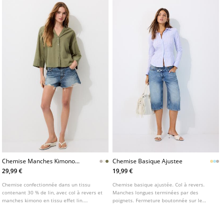
Chemise Manches Kimono
Chemise Basique Ajustee
Effet Lin
29,99 €
19,99 €
Chemise confectionnée dans un tissu
Chemise basique ajustée. Col à revers.
contenant 30 % de lin, avec col à revers et
Manches longues terminées par des
manches kimono en tissu effet lin.
poignets. Fermeture boutonnée sur le
Fermeture boutonnée sur le devant.
devant. Disponible en plusieurs coloris.
Disponible en plusieurs coloris.