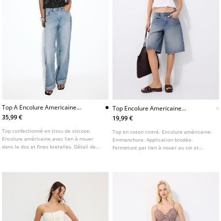
Top A Encolure Americaine
Top Encolure Americaine
Brode
Brode
35,99 €
19,99 €
Top confectionné en tissu de viscose.
Top en coton cintré. Encolure américaine.
Encolure américaine avec lien à nouer
Emmanchure. Application brodée.
dans le dos et fines bretelles. Détail de
Fermeture par lien à nouer au col et
broderies avec application de perles.
fermeture éclair latérale. Disponible en
Ourlet à finition ondulée.
plusieurs couleurs.