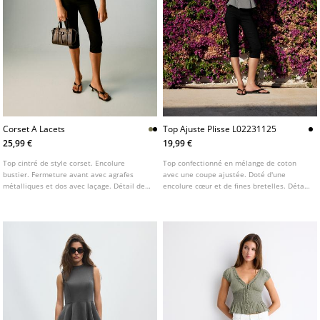
Corset A Lacets
Top Ajuste Plisse L02231125
25,99 €
19,99 €
Top cintré de style corset. Encolure
Top confectionné en mélange de coton
bustier. Fermeture avant avec agrafes
avec une coupe ajustée. Doté d'une
métalliques et dos avec laçage. Détail de
encolure cœur et de fines bretelles. Détail
coutures apparentes. Disponible en
de plis à la taille.
plusieurs coloris.