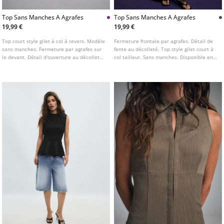
Top Sans Manches A Agrafes
Top Sans Manches A Agrafes
19,99 €
19,99 €
Top court style gilet à col à revers. Modèle
Fermeture frontale par agrafes. Détail de
sans manches. Fermeture par agrafes sur
fente au décolleté. Top style gilet court à
le devant. Détail d'ouverture au décolleté.
col tailleur. Sans manches. Disponible en
Disponible en plusieurs coloris.
plusieurs coloris.