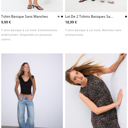
Tshirt Basique Sans Manches
Lot De 2 Tshirts Basiques Sans
Manches
9,99 €
18,99 €
T-shirt basique à col rond. Emmanchures
T-shirt basique à col rond. Manches sans
américaines. Disponible en plusieurs
emmanchure.
coloris.