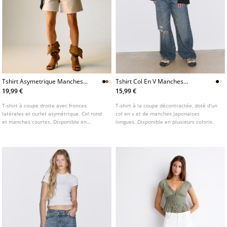
Tshirt Asymetrique Manches
Tshirt Col En V Manches
Courtes
Longues Japonaises
19,99 €
15,99 €
T-shirt à coupe droite avec fronces
T-shirt à la coupe décontractée, doté d'un
latérales et ourlet asymétrique. Col rond
col en v et de manches japonaises
et manches courtes. Disponible en
longues. Disponible en plusieurs coloris.
plusieurs coloris.