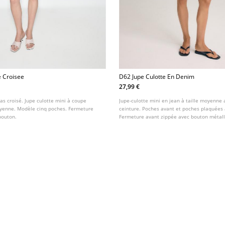
e Croisee
D62 Jupe Culotte En Denim
27,99 €
Bas croisé. Jupe culotte mini à coupe
Jupe-culotte mini en jean à taille moyenne
moyenne. Modèle cinq poches. Fermeture
ceinture. Poches avant et poches plaquées à
bouton.
Fermeture avant zippée avec bouton métall