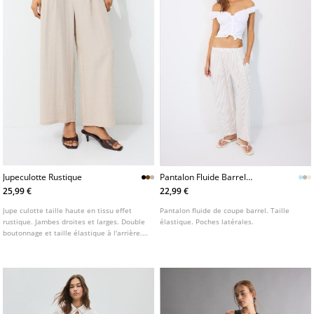
Jupeculotte Rustique
Pantalon Fluide Barrel
L01209641
25,99 €
22,99 €
Jupe culotte taille haute en tissu effet
Pantalon fluide de coupe barrel. Taille
rustique. Jambes droites et larges. Double
élastique. Poches latérales.
boutonnage et taille élastique à l'arrière.
Poches latérales. Disponible en plusieurs
coloris.