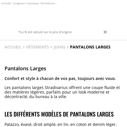
croisée. Longueur classique. Fermeture
avant par zip et bouton.
*Le % est calculé sur le prix d'origine
ACCUEIL
VÊTEMENTS
JEANS
PANTALONS LARGES
Pantalons Larges
Confort et style à chacun de vos pas, toujours avec vous.
Les pantalons larges Stradivarius offrent une coupe fluide et
des matières légères, parfaits pour un look moderne et
décontracté, du bureau à la ville.
LES DIFFÉRENTS MODÈLES DE PANTALONS LARGES
Palazzo, évasé, droit ample, en lin, en coton et denim léger,