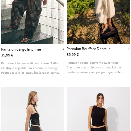
Pantalon Bouffant Dentelle
Pantalon Cargo Imprime
35,99 €
35,99 €
Pantalon coupe bouffante avec taille
Pantalon à la coupe décontractée. Taille
élastique ajustable par cordon. Bas de
élastique réglable par cordon de serrage.
jambe resserré avec poignet ajustable par
Poches latérales plaquées à rabat. Jambes
un lien. Détail de finitions en dentelle.
à la coupe incurvée. Longueur cheville.
Fermeture Éclair et bouton sur le devant.