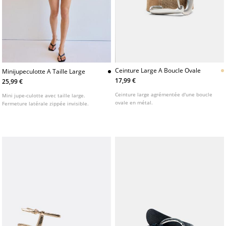
Ceinture Large A Boucle Ovale
Minijupeculotte A Taille Large
17,99 €
25,99 €
Ceinture large agrémentée d'une boucle
Mini jupe-culotte avec taille large.
ovale en métal.
Fermeture latérale zippée invisible.