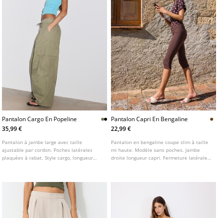
Pantalon Cargo En Popeline
Pantalon Capri En Bengaline
35,99 €
22,99 €
Pantalon à jambe large avec taille
Pantalon en bengaline coupe slim à taille
ajustable par cordon. Poches latérales
mi haute. Modèle sans poches. Jambe
plaquées à rabat. Style cargo, longueur
droite longueur capri. Fermeture latérale
classique. Fermeture Éclair et bouton sur
zippée dissimulée. Détails de coutures
le devant. Détail de pinces sur le devant.
marquées.
Disponible en plusieurs coloris.