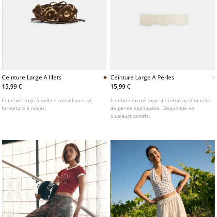
Ceinture Large A Illets
Ceinture Large A Perles
15,99 €
15,99 €
Ceinture large à œillets métalliques et
Ceinture en mélange de coton agrémentée
fermeture à nouer.
de perles appliquées. Disponible en
plusieurs coloris.