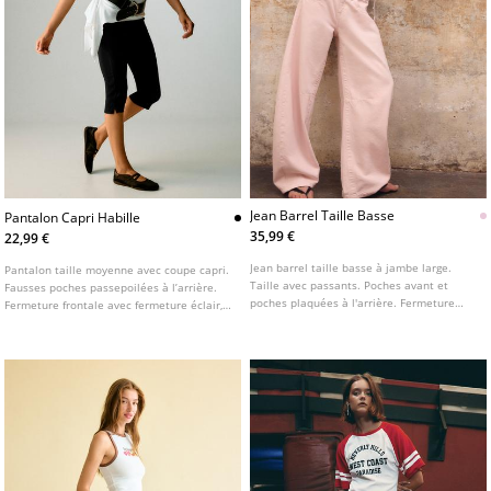
Jean Barrel Taille Basse
Pantalon Capri Habille
35,99 €
22,99 €
Jean barrel taille basse à jambe large.
Pantalon taille moyenne avec coupe capri.
Taille avec passants. Poches avant et
Fausses poches passepoilées à l’arrière.
poches plaquées à l'arrière. Fermeture
Fermeture frontale avec fermeture éclair,
éclair et bouton sur le devant.
bouton intérieur et crochet métallique.