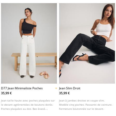
D77 Jean Minimaliste Poches
Jean Slim Droit
35,99 €
35,99 €
Jean taille haute avec poches plaquées sur
Jean à jambes droites et coupe slim.
le devant agrémentées de boutons dorés.
Modèle cinq poches. Passants de ceinture.
Poches plaquées au dos. Bas évasé.
Fermeture boutonnée sur le devant.
Fermeture zippée et boutonnée à l'avant.