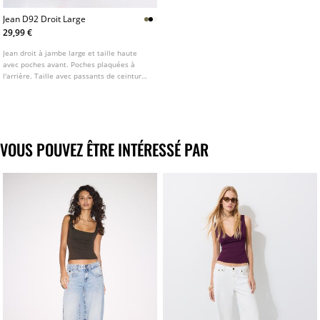
Jean D92 Droit Large
29,99 €
Jean droit à jambe large et taille haute
avec poches avant. Poches plaquées à
l'arrière. Taille avec passants de ceinture.
Jambe droite et large. Fermeture avant
avec fermeture éclair et bouton
métallique. Disponible en plusieurs
couleurs.
VOUS POUVEZ ÊTRE INTÉRESSÉ PAR