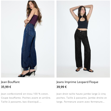
Jean Bouffant
Jeans Imprime Leopard Floque
35,99 €
39,99 €
Jean confectionné en tissu 100 % coton.
Jean droit taille haute jambe large à cinq
Coupe bouffante. Poches avant et arrière.
poches. Taille à passants. Jambe droite et
Taille à passants, bas élastiqué.
large. Fermeture avant avec fermeture
Fermeture Éclair et bouton sur le devant.
éclair et bouton métallique. Détail
d'imprimé léopard floqué.