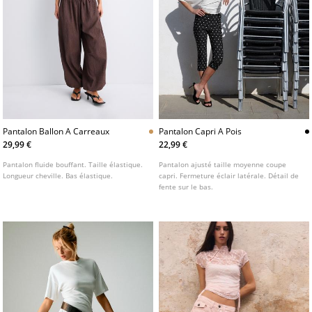
Pantalon Ballon A Carreaux
Pantalon Capri A Pois
29,99 €
22,99 €
Pantalon fluide bouffant. Taille élastique.
Pantalon ajusté taille moyenne coupe
Longueur cheville. Bas élastique.
capri. Fermeture éclair latérale. Détail de
fente sur le bas.