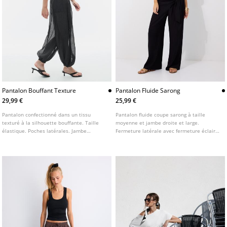
Pantalon Bouffant Texture
Pantalon Fluide Sarong
29,99 €
25,99 €
Pantalon confectionné dans un tissu
Pantalon fluide coupe sarong à taille
texturé à la silhouette bouffante. Taille
moyenne et jambe droite et large.
élastique. Poches latérales. Jambe
Fermeture latérale avec fermeture éclair
bouffante. Longueur cheville. Détail de bas
invisible. Détail de laçage sur le devant.
élastique.
Disponible en plusieurs couleurs.