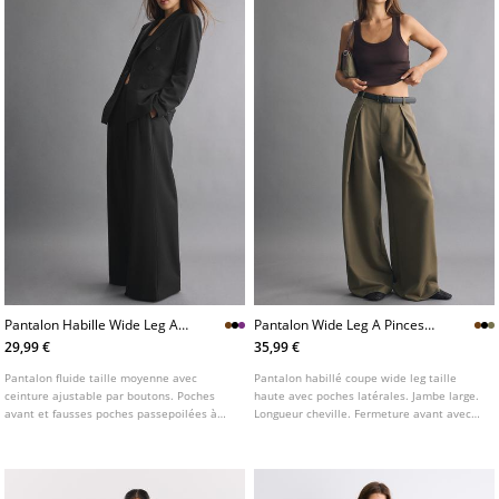
Pantalon Habille Wide Leg A
Pantalon Wide Leg A Pinces
Boutons Reglables
Avec Ceinture
29,99 €
35,99 €
Pantalon fluide taille moyenne avec
Pantalon habillé coupe wide leg taille
ceinture ajustable par boutons. Poches
haute avec poches latérales. Jambe large.
avant et fausses poches passepoilées à
Longueur cheville. Fermeture avant avec
l'arrière. Détail de pinces sur le devant.
zip et bouton. Ceinture amovible avec
Fermeture avant avec zip, bouton intérieur
boucle. Détail de pinces sur le devant.
et crochet métallique.