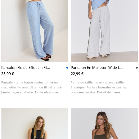
Pantalon Fluide Effet Lin Fil
Pantalon En Molleton Wide Leg
Metallise
Avec Lisere
25,99 €
22,99 €
Pantalon taille haute confectionné en
Pantalon taille moyenne avec taille
tissu effet lin avec détail de fil métallisé.
élastique. Poches latérales et poches
Jambe large et droite. Taille élastique
plaquées au dos. Détail de liseré
ajustable avec cordon dans le même tissu.
contrastant sur les côtés. Jambe droite.
Poches latérales. Disponible en plusieurs
coloris.