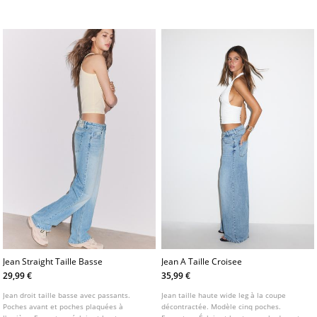
devant. Jean droit large à taille haute.
Bas évasé. Fermeture avant avec
Jambe droite et large.
fermeture éclair et double bouton
métallique.
Jean Straight Taille Basse
Jean A Taille Croisee
29,99 €
35,99 €
Jean droit taille basse avec passants.
Jean taille haute wide leg à la coupe
Poches avant et poches plaquées à
décontractée. Modèle cinq poches.