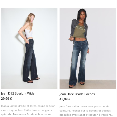
stretch Coupe : Ajustée aux cuisses et aux
chevilles
Jean D92 Straight Wide
Jean Flare Brode Poches
29,99 €
45,99 €
Jean à jambe droite et large, coupe regular
Jean flare taille basse avec passants de
avec cinq poches. Taille haute. Longueur
ceinture. Poches sur le devant et poches
spéciale. Fermeture Éclair et bouton sur le
plaquées avec rabat et bouton à l'arrière.