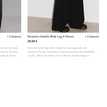
+ Coloeurs
Pantalon Habille Wide Leg A Pinces
+ Coloeurs
29,99 €
nts de ceinture.
Pantalon wide leg taille moyenne avec passants de
lées à l'arrière.
ceinture. Poches latérales et fausses poches passepoilées
arge et droite.
au dos. Détail de pinces sur le devant. Jambe large et
droite. Fermeture avant avec fermeture éclair et bouton.