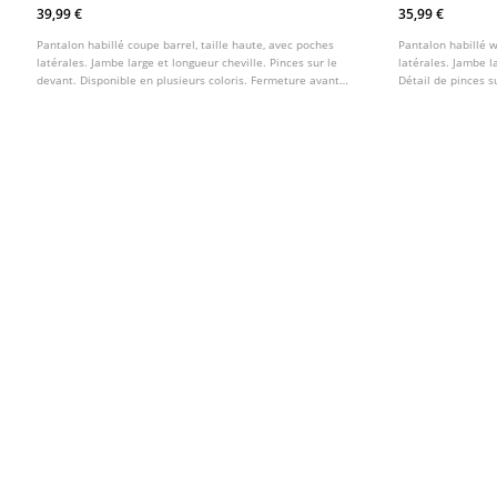
Ceinture
39,99 €
35,99 €
Pantalon habillé coupe barrel, taille haute, avec poches
Pantalon habillé w
latérales. Jambe large et longueur cheville. Pinces sur le
latérales. Jambe l
devant. Disponible en plusieurs coloris. Fermeture avant
Détail de pinces s
par zip et bouton. Ceinture amovible avec boucle.
Fermeture avant a