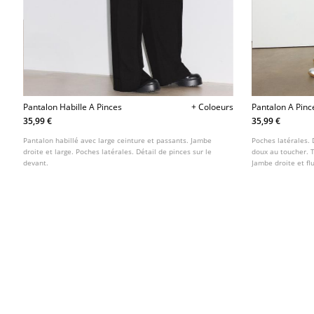
Pantalon Habille A Pinces
+ Coloeurs
Pantalon A Pin
35,99 €
35,99 €
Pantalon habillé avec large ceinture et passants. Jambe
Poches latérales. 
droite et large. Poches latérales. Détail de pinces sur le
doux au toucher. T
devant.
Jambe droite et fl
éclair et bouton p