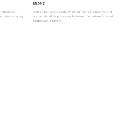
35,99 €
n plusieurs
Jean en pur coton. Coupe wide leg. Taille à passants, cinq
Pantalon wide leg
poches, détail de pinces sur le devant. Fermeture Éclair et
bouton sur le devant.