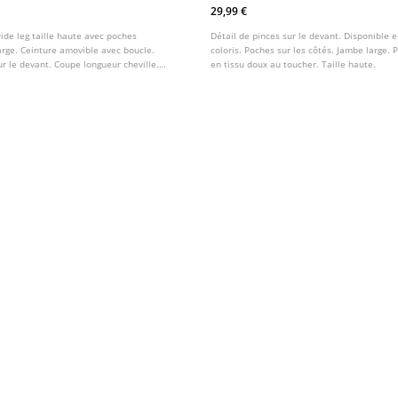
Doux
29,99 €
ide leg taille haute avec poches
Détail de pinces sur le devant. Disponible e
arge. Ceinture amovible avec boucle.
coloris. Poches sur les côtés. Jambe large. 
ur le devant. Coupe longueur cheville.
en tissu doux au toucher. Taille haute.
vec zip et bouton.