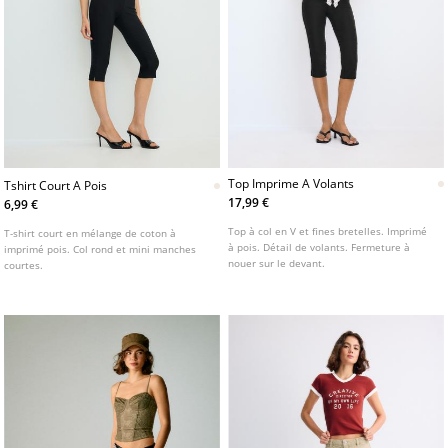
Top Imprime A Volants
Tshirt Court A Pois
17,99 €
6,99 €
Top à col en V et fines bretelles. Imprimé
T-shirt court en mélange de coton à
à pois. Détail de volants. Fermeture à
imprimé pois. Col rond et mini manches
nouer sur le devant.
courtes.