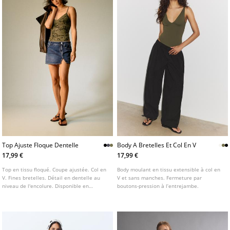
Top Ajuste Floque Dentelle
Body A Bretelles Et Col En V
17,99 €
17,99 €
Top en tissu floqué. Coupe ajustée. Col en
Body moulant en tissu extensible à col en
V. Fines bretelles. Détail en dentelle au
V et sans manches. Fermeture par
niveau de l'encolure. Disponible en
boutons-pression à l’entrejambe.
plusieurs coloris.