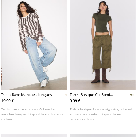
Tshirt Raye Manches Longues
Tshirt Basique Col Rond
Manches Courtes
19,99 €
9,99 €
T-shirt oversize en coton. Col rond et
T-shirt basique à coupe régulière, col rond
manches longues. Disponible en plusieurs
et manches courtes. Disponible en
couleurs.
plusieurs coloris.