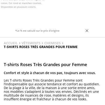
coton. Col rond et manches courtes.
Disponible en plusieurs coloris.
*Le % est calculé sur le prix d'origine
ACCUEIL
VÊTEMENTS
CHEMISES
T-SHIRTS ROSES TRÈS GRANDES POUR FEMME
T-shirts Roses Très Grandes pour Femme
Confort et style à chacun de vos pas, toujours avec vous.
Les T-shirts Roses Très Grandes pour Femme sont
l’indispensable qui associe tendance et confort au quotidien.
De la plage à la ville, de la maison à une sortie entre amis,
nos modèles s’adaptent à toutes vos envies. Déclinés en une
multitude de nuances de rose, matières et designs, ils
insufflent énergie et fraîcheur à chacun de vos looks.