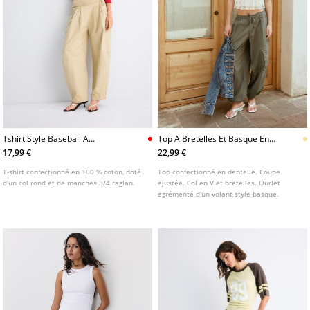
Tshirt Style Baseball A
Top A Bretelles Et Basque En
Manches 34
Dentelle
17,99 €
22,99 €
T-shirt confectionné en 100 % coton, doté
Top confectionné en dentelle. Coupe
d'un col rond et de manches 3/4 raglan.
ajustée. Col en V et bretelles. Ourlet
agrémenté d'un volant style basque.