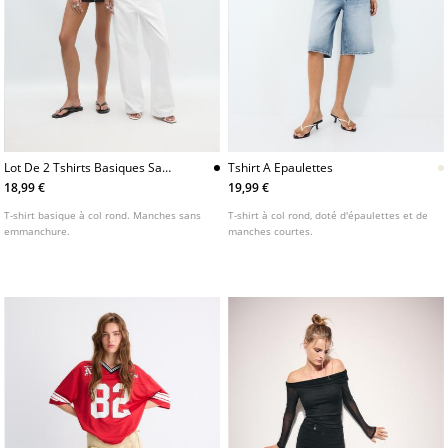
Lot De 2 Tshirts Basiques Sans
Tshirt A Epaulettes
Manches
18,99 €
19,99 €
T-shirt basique à col rond. Manches sans
T-shirt à col rond, doté d'épaulettes et de
emmanchure.
manches courtes.