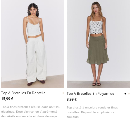
Top A Bretelles En Dentelle
Top A Bretelles En Polyamide
15,99 €
8,99 €
Top à fines bretelles réalisé dans un tissu
Top ajusté à encolure ronde et fines
élastique. Doté d'un col en V agrémenté
bretelles. Disponible en plusieurs
de détails en dentelle et d'une découpe
couleurs.
sous la poitrine.