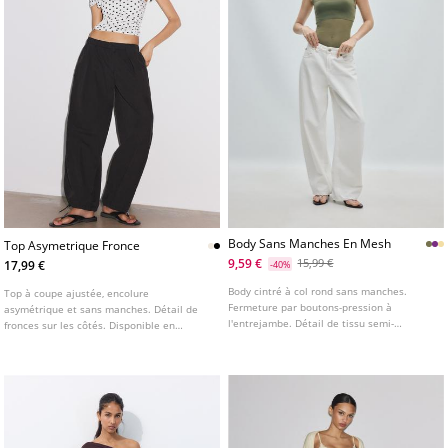
Body Sans Manches En Mesh
Top Asymetrique Fronce
9,59 €
15,99 €
17,99 €
-40%
Body cintré à col rond sans manches.
Top à coupe ajustée, encolure
Fermeture par boutons-pression à
asymétrique et sans manches. Détail de
l'entrejambe. Détail de tissu semi-
fronces sur les côtés. Disponible en
transparent combiné sur la poitrine.
plusieurs coloris.