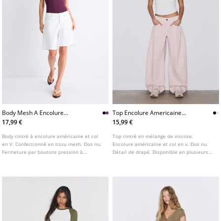
Body Mesh A Encolure
Top Encolure Americaine
Americaine
Drape
17,99 €
15,99 €
Body cintré à encolure américaine et col
Top cintré en mélange de viscose.
en V. Confectionné en tissu mesh. Dos nu.
Encolure américaine et col en v. Dos nu.
Fermeture par boutons pression à
Détail de drapé. Disponible en plusieurs
l’entrejambe. Disponible en plusieurs
couleurs.
couleurs.