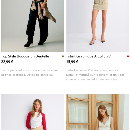
Top Style Boudoir En Dentelle
Tshirt Graphique A Col En V
22,99 €
15,99 €
Top style boudoir cintré à encolure cœur
T-shirt à col en V et manches courtes.
et fines bretelles. Détail de dentelle.
Détail d'imprimé sur le devant et finitions
contrastantes au col et aux manches.