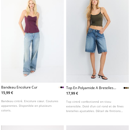
Bandeau Encolure Cur
Top En Polyamide A Bretelles
Et Coques
15,99 €
17,99 €
Bandeau cintré. Encolure cœur. Coutures
Top cintré confectionné en tissu
apparentes. Disponible en plusieurs
extensible. Doté d'un col rond et de fines
coloris.
bretelles ajustables. Détail de finitions
contrastantes. Disponible en plusieurs
coloris.