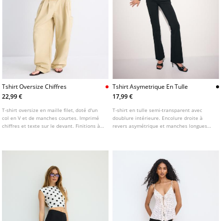
Tshirt Oversize Chiffres
Tshirt Asymetrique En Tulle
22,99 €
17,99 €
T-shirt oversize en maille filet, doté d'un
T-shirt en tulle semi-transparent avec
col en V et de manches courtes. Imprimé
doublure intérieure. Encolure droite à
chiffres et texte sur le devant. Finitions à
revers asymétrique et manches longues
rayures contrastées au col et aux
avec épaules dénudées. Détail de tissu
manches. Disponible en plusieurs
froncé sur le côté. Disponible en plusieurs
couleurs.
couleurs.