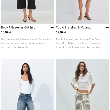
Body A Bretelles Col En V
Top A Bretelles Et Volants
15,99 €
17,99 €
Body moulant à décolleté en V. Col en V et
Top fluide avec encolure en V et fines
fines bretelles. Fermeture à boutons-
bretelles. Détail de volants. Fermeture
pression à l'entrejambe.
frontale avec lien à nouer ton sur ton.
Disponible en plusieurs coloris.