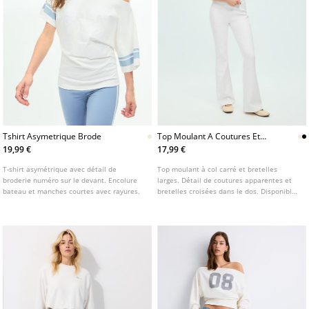
Tshirt Asymetrique Brode
Top Moulant A Coutures Et
Bretelles Larges
19,99 €
17,99 €
T-shirt asymétrique avec détail de
Top moulant à col carré et bretelles
broderie numéro sur le devant. Encolure
larges. Détail de coutures apparentes et
bateau et manches courtes avec rayures.
bretelles croisées dans le dos. Disponible
en plusieurs coloris.