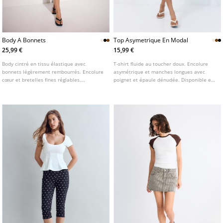
Body A Bonnets
Top Asymetrique En Modal
25,99 €
15,99 €
Body cintré en tissu élastique avec
T-shirt fluide au toucher doux. Encolure
bonnets légèrement rembourrés. Encolure
asymétrique et manches longues avec
cœur et bretelles fines réglables.
poignet et épaule dénudée. Disponible en
Fermeture par boutons-pression à
plusieurs couleurs.
l’entrejambe. Disponible en plusieurs
coloris.