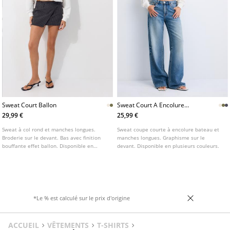
Sweat Court Ballon
Sweat Court A Encolure
Bateau
29,99 €
25,99 €
Sweat à col rond et manches longues.
Sweat coupe courte à encolure bateau et
Broderie sur le devant. Bas avec finition
manches longues. Graphisme sur le
bouffante effet ballon. Disponible en
devant. Disponible en plusieurs couleurs.
plusieurs couleurs.
*Le % est calculé sur le prix d'origine
ACCUEIL
VÊTEMENTS
T-SHIRTS