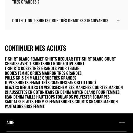
TRÈS GRANDES ?
COLLECTION T-SHIRTS CRUE TRÈS GRANDES STRADIVARIUS
CONTINUER MES ACHATS
T-SHIRT BLANC FEMME
T-SHIRTS REGULAR FIT
T-SHIRT BLANC COURT
CHEMISE AVEC T-SHIRT
SHIRT ROUGE
OLIVE SHIRT
T-SHIRTS ROSES TRÈS GRANDES POUR FEMME
BODIES FEMME CRUES MARRON TRÈS GRANDES
PULLS GRIS EN MAILLE CRUE TRÈS GRANDES
JUPES SHORTS FEMME TRÈS GRANDES
JEANS BLEU FONCÉ
BLAZERS RÉGULIERS EN VISCOSE
CHEMISES MANCHES COURTES MARRON
CHAUSSETTES EN COTON
JEANS EN DENIM MOYEN BLANC POUR FEMMES
JEAN DENIM TAILLE HAUTE
TOPS FOULARDS POLYESTER ÉCHARPES
SANDALES PLATES-FORMES FEMME
SHORTS COURTS GRANDS MARRON
PANTALONS GRIS FEMME
AIDE