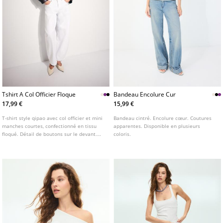
Tshirt A Col Officier Floque
Bandeau Encolure Cur
17,99 €
15,99 €
T-shirt style qipao avec col officier et mini
Bandeau cintré. Encolure cœur. Coutures
manches courtes, confectionné en tissu
apparentes. Disponible en plusieurs
floqué. Détail de boutons sur le devant.
coloris.
Disponible en plusieurs coloris.