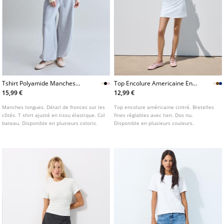
Tshirt Polyamide Manches
Top Encolure Americaine En
Longues Fronce
Maille
15,99 €
12,99 €
Manches longues. Détail de fronces sur les
Top encolure américaine cintré. Bretelles
côtés. T shirt ajusté en tissu élastique. Col
fines réglables avec lien. Dos nu.
bateau. Disponible en plusieurs coloris.
Disponible en plusieurs couleurs.