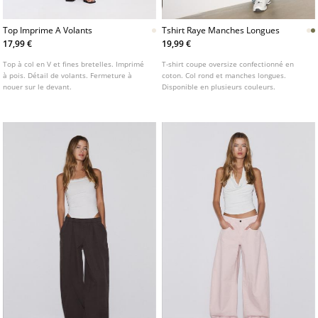
Top Imprime A Volants
Tshirt Raye Manches Longues
17,99 €
19,99 €
Top à col en V et fines bretelles. Imprimé
T-shirt coupe oversize confectionné en
à pois. Détail de volants. Fermeture à
coton. Col rond et manches longues.
nouer sur le devant.
Disponible en plusieurs couleurs.