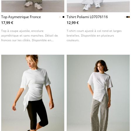
Top Asymetrique Fronce
Tshirt Poliami L07076116
17,99 €
12,99 €
Top à coupe ajustée, encolure
T-shirt court ajusté à col rond et larges
asymétrique et sans manches. Détail de
bretelles. Disponible en plusieurs
fronces sur les côtés. Disponible en
couleurs.
plusieurs coloris.