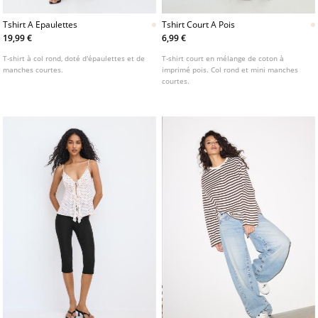
Tshirt A Epaulettes
Tshirt Court A Pois
19,99 €
6,99 €
T-shirt à col rond, doté d'épaulettes et de
T-shirt court en mélange de coton à
manches courtes.
imprimé pois. Col rond et mini manches
courtes.