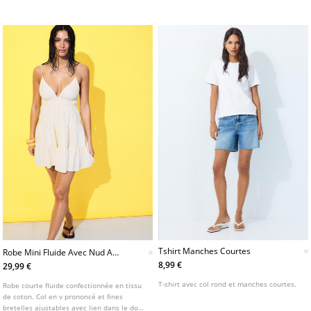
Fermeture par bouton au col. Détail de top
Fermeture boutonnée sur le devant. Détail
en nid d'abeille. Disponible en plusieurs
de tissu froncé à la taille. Disponible en
coloris.
plusieurs coloris.
Tshirt Manches Courtes
Robe Mini Fluide Avec Nud Au
Dos
8,99 €
29,99 €
T-shirt avec col rond et manches courtes.
Robe courte fluide confectionnée en tissu
de coton. Col en v prononcé et fines
bretelles ajustables avec lien dans le dos.