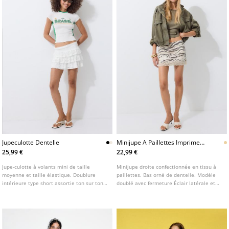
Jupeculotte Dentelle
Minijupe A Paillettes Imprime
Animal
25,99 €
22,99 €
Jupe-culotte à volants mini de taille
Minijupe droite confectionnée en tissu à
moyenne et taille élastique. Doublure
paillettes. Bas orné de dentelle. Modèle
intérieure type short assortie ton sur ton.
doublé avec fermeture Éclair latérale et
Disponible en plusieurs couleurs.
imprimé animal.