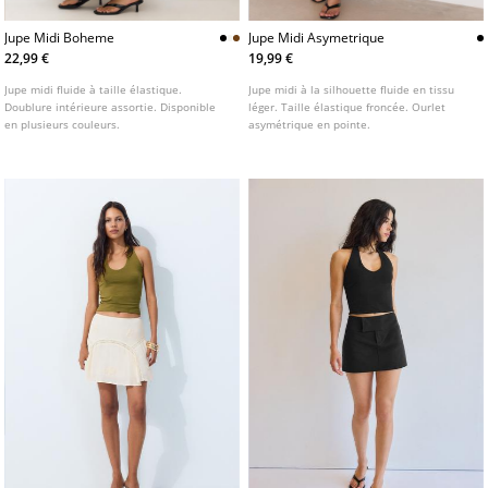
Jupe Midi Boheme
Jupe Midi Asymetrique
22,99 €
19,99 €
Jupe midi fluide à taille élastique.
Jupe midi à la silhouette fluide en tissu
Doublure intérieure assortie. Disponible
léger. Taille élastique froncée. Ourlet
en plusieurs couleurs.
asymétrique en pointe.