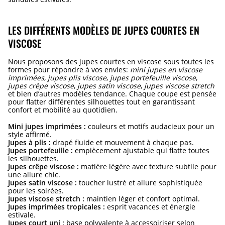
LES DIFFÉRENTS MODÈLES DE JUPES COURTES EN
VISCOSE
Nous proposons des jupes courtes en viscose sous toutes les
formes pour répondre à vos envies:
mini jupes en viscose
imprimées
,
jupes plis viscose
,
jupes portefeuille viscose
,
jupes crêpe viscose
,
jupes satin viscose
,
jupes viscose stretch
et bien d’autres modèles tendance. Chaque coupe est pensée
pour flatter différentes silhouettes tout en garantissant
confort et mobilité au quotidien.
Mini jupes imprimées :
couleurs et motifs audacieux pour un
style affirmé.
Jupes à plis :
drapé fluide et mouvement à chaque pas.
Jupes portefeuille :
empiècement ajustable qui flatte toutes
les silhouettes.
Jupes crêpe viscose :
matière légère avec texture subtile pour
une allure chic.
Jupes satin viscose :
toucher lustré et allure sophistiquée
pour les soirées.
Jupes viscose stretch :
maintien léger et confort optimal.
Jupes imprimées tropicales :
esprit vacances et énergie
estivale.
Jupes court uni :
base polyvalente à accessoiriser selon