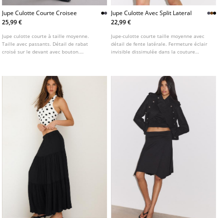
Jupe Culotte Courte Croisee
Jupe Culotte Avec Split Lateral
25,99 €
22,99 €
Jupe culotte courte à taille moyenne.
Jupe-culotte courte taille moyenne avec
Taille avec passants. Détail de rabat
détail de fente latérale. Fermeture éclair
croisé sur le devant avec bouton.
invisible dissimulée dans la couture
Fermeture éclair latérale dissimulée.
latérale. Disponible en plusieurs coloris.
Disponible en plusieurs coloris.