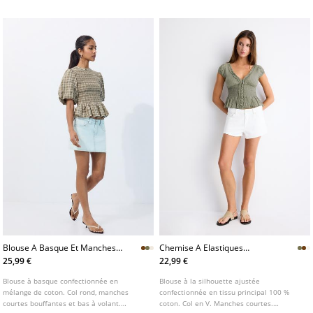
Blouse A Basque Et Manches
Chemise A Elastiques
Courtes
Manches Courtes
25,99 €
22,99 €
Blouse à basque confectionnée en
Blouse à la silhouette ajustée
mélange de coton. Col rond, manches
confectionnée en tissu principal 100 %
courtes bouffantes et bas à volant.
coton. Col en V. Manches courtes.