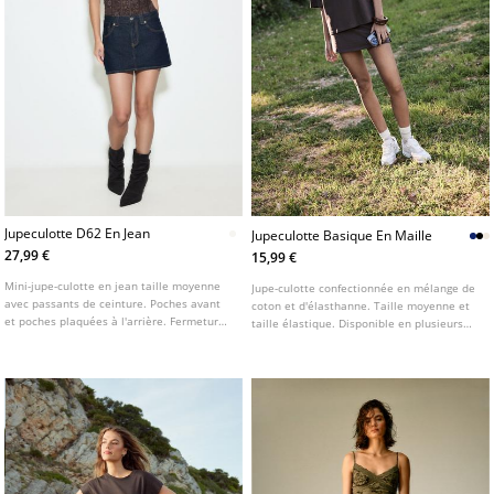
Jupeculotte D62 En Jean
Jupeculotte Basique En Maille
27,99 €
15,99 €
Mini-jupe-culotte en jean taille moyenne
Jupe-culotte confectionnée en mélange de
avec passants de ceinture. Poches avant
coton et d'élasthanne. Taille moyenne et
et poches plaquées à l'arrière. Fermeture
taille élastique. Disponible en plusieurs
éclair et bouton métallique sur le devant.
coloris.