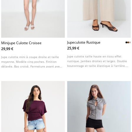
Jupeculotte Rustique
Minijupe Culotte Croisee
25,99 €
29,99 €
Jupe culotte taille haute en tissu effet
Jupe culotte mini à coupe droite et taille
rustique. Jambes droites et larges. Double
moyenne. Modèle cinq poches. Finition
boutonnage et taille élastique à l'arrière.
délavée. Bas croisé. Fermeture avant avec
Poches latérales. Disponible en plusieurs
zip et bouton.
coloris.