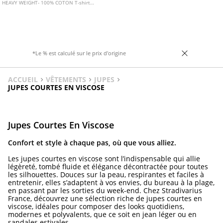
HEAVY WEIGHT- 100% COTON T-shirt
basique regular fit coupe droite
confectionné en tissu de coton. Col rond et
manches courtes.
*Le % est calculé sur le prix d'origine
ACCUEIL
VÊTEMENTS
JUPES
JUPES COURTES EN VISCOSE
Jupes Courtes En Viscose
Confort et style à chaque pas, où que vous alliez.
Les jupes courtes en viscose sont l’indispensable qui allie
légèreté, tombé fluide et élégance décontractée pour toutes
les silhouettes. Douces sur la peau, respirantes et faciles à
entretenir, elles s’adaptent à vos envies, du bureau à la plage,
en passant par les sorties du week-end. Chez Stradivarius
France, découvrez une sélection riche de jupes courtes en
viscose, idéales pour composer des looks quotidiens,
modernes et polyvalents, que ce soit en jean léger ou en
sandales estivales.