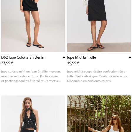
D62 Jupe Culotte En Denim
Jupe Midi En Tulle
27,99 €
19,99 €
Jupe-culotte mini en jean à taille moyenne
Jupe midi à coupe droite confectionnée en
avec passants de ceinture. Poches avant
tulle. Taille élastique. Doublure intérieure.
et poches plaquées à l'arrière. Fermeture
Disponible en plusieurs coloris.
avant zippée avec bouton métallique.