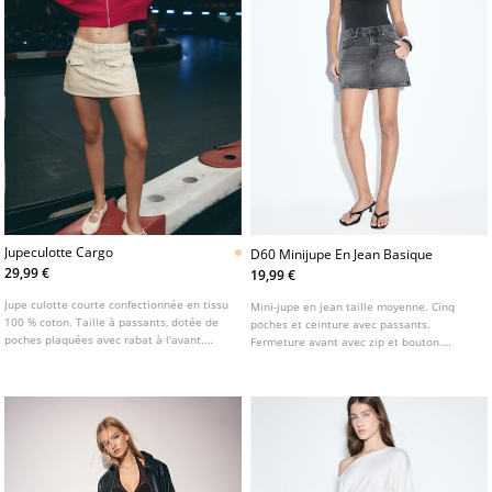
Jupeculotte Cargo
D60 Minijupe En Jean Basique
29,99 €
19,99 €
Jupe culotte courte confectionnée en tissu
Mini-jupe en jean taille moyenne. Cinq
100 % coton. Taille à passants, dotée de
poches et ceinture avec passants.
poches plaquées avec rabat à l'avant.
Fermeture avant avec zip et bouton.
Fermeture par zip et bouton métallique
Disponible en plusieurs coloris.
sur le devant.