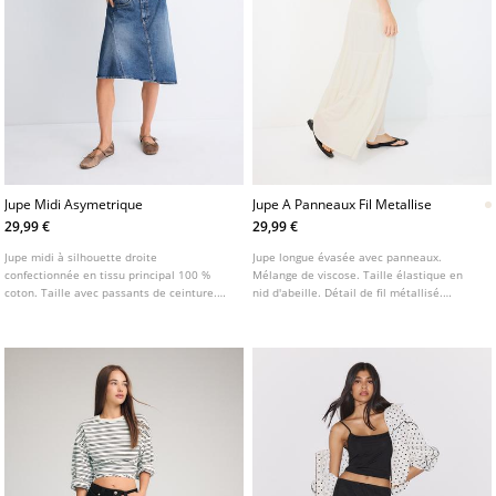
Jupe Midi Asymetrique
Jupe A Panneaux Fil Metallise
29,99 €
29,99 €
Jupe midi à silhouette droite
Jupe longue évasée avec panneaux.
confectionnée en tissu principal 100 %
Mélange de viscose. Taille élastique en
coton. Taille avec passants de ceinture.
nid d'abeille. Détail de fil métallisé.
Modèle cinq poches. Fermeture zippée et
Doublée. Disponible en plusieurs couleurs.
boutonnée sur le devant. Fini délavé.
Détail de bas asymétrique.