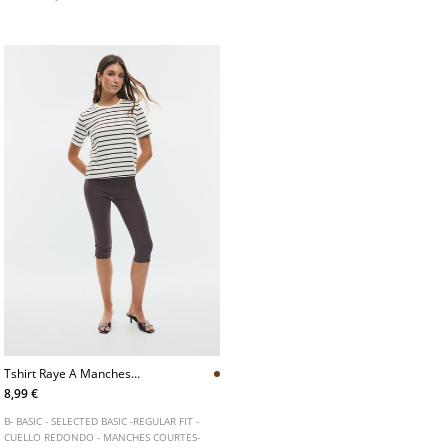
Dos nu et taille élastique.
Tshirt Raye A Manches
Courtes
8,99 €
B- BASIC - SELECTED BASIC -REGULAR FIT -
CUELLO REDONDO - MANCHES COURTES-