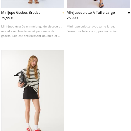
Minijupe Godets Brodes
Minijupeculotte A Taille Large
29,99 €
25,99 €
Mini-jupe évasée en mélange de viscose et
Mini jupe-culotte avec taille large.
modal avec broderies et panneaux de
Fermeture latérale zippée invisible.
godets. Elle est entièrement doublée et se
ferme par une fermeture éclair au dos.