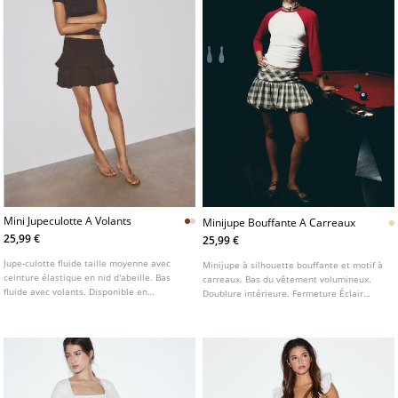
Mini Jupeculotte A Volants
Minijupe Bouffante A Carreaux
25,99 €
25,99 €
Jupe-culotte fluide taille moyenne avec
Minijupe à silhouette bouffante et motif à
ceinture élastique en nid d'abeille. Bas
carreaux. Bas du vêtement volumineux.
fluide avec volants. Disponible en
Doublure intérieure. Fermeture Éclair
plusieurs couleurs.
invisible sur le côté.