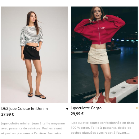
Jupeculotte Cargo
D62 Jupe Culotte En Denim
29,99 €
27,99 €
Jupe culotte courte confectionnée en tissu
Jupe-culotte mini en jean à taille moyenne
100 % coton. Taille à passants, dotée de
avec passants de ceinture. Poches avant
poches plaquées avec rabat à l'avant.
et poches plaquées à l'arrière. Fermeture
Fermeture par zip et bouton métallique
avant zippée avec bouton métallique.