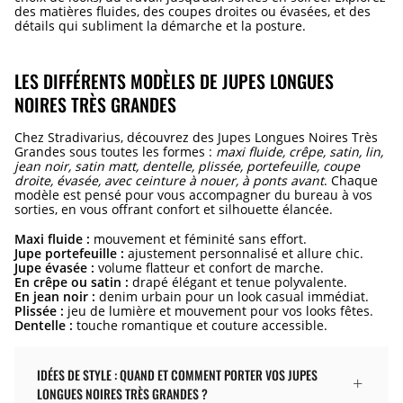
des matières fluides, des coupes droites ou évasées, et des
détails qui subliment la démarche et la posture.
LES DIFFÉRENTS MODÈLES DE JUPES LONGUES
NOIRES TRÈS GRANDES
Chez Stradivarius, découvrez des Jupes Longues Noires Très
Grandes sous toutes les formes :
maxi fluide, crêpe, satin, lin,
jean noir, satin matt, dentelle, plissée, portefeuille, coupe
droite, évasée, avec ceinture à nouer, à ponts avant
. Chaque
modèle est pensé pour vous accompagner du bureau à vos
sorties, en vous offrant confort et silhouette élancée.
Maxi fluide :
mouvement et féminité sans effort.
Jupe portefeuille :
ajustement personnalisé et allure chic.
Jupe évasée :
volume flatteur et confort de marche.
En crêpe ou satin :
drapé élégant et tenue polyvalente.
En jean noir :
denim urbain pour un look casual immédiat.
Plissée :
jeu de lumière et mouvement pour vos looks fêtes.
Dentelle :
touche romantique et couture accessible.
IDÉES DE STYLE : QUAND ET COMMENT PORTER VOS JUPES
LONGUES NOIRES TRÈS GRANDES ?