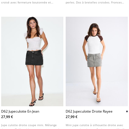
croisé avec fermeture boutonnée et
perles. Dos à bretelles croisées. Fronces
fermeture Éclair métallique sur le côté.
sous la poitrine. Volant à l'ourlet.
Doublure intérieure ton sur ton.
D62 Jupeculotte En Jean
D62 Jupeculotte Droite Rayee
27,99 €
27,99 €
Jupe culotte droite coupe mini. Mélange
Mini jupe culotte à silhouette droite avec