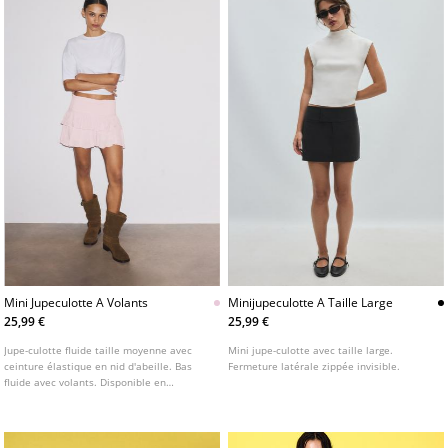
Mini Jupeculotte A Volants
Minijupeculotte A Taille Large
25,99 €
25,99 €
Jupe-culotte fluide taille moyenne avec
Mini jupe-culotte avec taille large.
ceinture élastique en nid d'abeille. Bas
Fermeture latérale zippée invisible.
fluide avec volants. Disponible en
plusieurs couleurs.