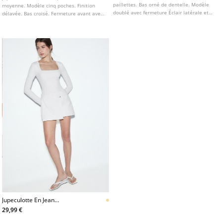
paillettes. Bas orné de dentelle. Modèle
moyenne. Modèle cinq poches. Finition
doublé avec fermeture Éclair latérale et
délavée. Bas croisé. Fermeture avant avec
imprimé animal.
zip et bouton.
Jupeculotte En Jean
Portefeuille
29,99 €