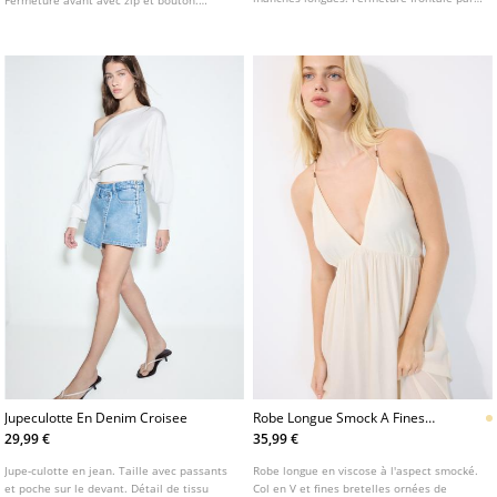
Fermeture avant avec zip et bouton.
agrafes.
Disponible en plusieurs coloris.
Jupeculotte En Denim Croisee
Robe Longue Smock A Fines
Bretelles
29,99 €
35,99 €
Jupe-culotte en jean. Taille avec passants
Robe longue en viscose à l'aspect smocké.
et poche sur le devant. Détail de tissu
Col en V et fines bretelles ornées de