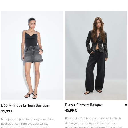
zip et bouton décalé.
le devant. Détail de brillants.
Blazer Cintre A Basque
D60 Minijupe En Jean Basique
45,99 €
19,99 €
Blazer cintré à basque en tissu similicuir
Mini-jupe en jean taille moyenne. Cinq
de longueur classique. Col à revers et
poches et ceinture avec passants.
manches longues. Fermeture frontale par