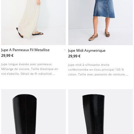
Jupe A Panneaux Fil Metallise
Jupe Midi Asymetrique
29,99 €
29,99 €
Jupe longue évasée avec panneaux.
Jupe midi à silhouette droite
Mélange de viscose. Taille élastique en
confectionnée en tissu principal 100 %
nid d'abeille. Détail de fil métallisé.
coton. Taille avec passants de ceinture.
Doublée. Disponible en plusieurs couleurs.
Modèle cinq poches. Fermeture zippée et
boutonnée sur le devant. Fini délavé.
Détail de bas asymétrique.