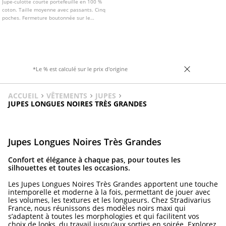
Jupe-culotte courte portefeuille en 100 %
coton. Taille moyenne avec passants. Cinq
poches. Fermeture boutonnée sur le
devant et fermeture Éclair latérale.
*Le % est calculé sur le prix d'origine
ACCUEIL
VÊTEMENTS
JUPES
JUPES LONGUES NOIRES TRÈS GRANDES
Jupes Longues Noires Très Grandes
Confort et élégance à chaque pas, pour toutes les
silhouettes et toutes les occasions.
Les Jupes Longues Noires Très Grandes apportent une touche
intemporelle et moderne à la fois, permettant de jouer avec
les volumes, les textures et les longueurs. Chez Stradivarius
France, nous réunissons des modèles noirs maxi qui
s’adaptent à toutes les morphologies et qui facilitent vos
choix de looks, du travail jusqu’aux sorties en soirée. Explorez