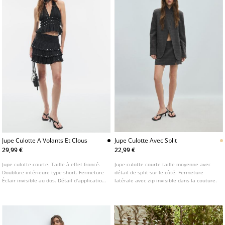
Jupe Culotte A Volants Et Clous
Jupe Culotte Avec Split
29,99 €
22,99 €
Jupe culotte courte. Taille à effet froncé.
Jupe-culotte courte taille moyenne avec
Doublure intérieure type short. Fermeture
détail de split sur le côté. Fermeture
Éclair invisible au dos. Détail d'application
latérale avec zip invisible dans la couture.
de clous.