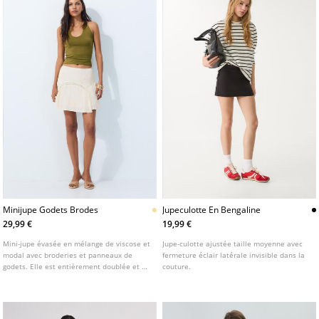
Minijupe Godets Brodes
Jupeculotte En Bengaline
29,99 €
19,99 €
Mini-jupe évasée en mélange de viscose et
Jupe-culotte ajustée taille moyenne avec
modal avec broderies et panneaux de
fermeture éclair latérale invisible dans la
godets. Elle est entièrement doublée et se
couture.
ferme par une fermeture éclair au dos.