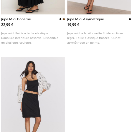
Jupe Midi Boheme
Jupe Midi Asymetrique
22,99 €
19,99 €
Jupe midi fluide à taille élastique.
Jupe midi à la silhouette fluide en tissu
Doublure intérieure assortie. Disponible
léger. Taille élastique froncée. Ourlet
en plusieurs couleurs.
asymétrique en pointe.