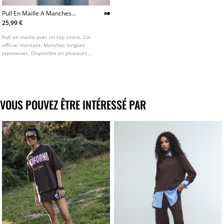
Pull En Maille A Manches
Japonaises Et Col Officier
25,99 €
Pull en maille avec un top cintré. Col
officier montant. Manches longues
japonaises. Disponible en plusieurs
couleurs.
VOUS POUVEZ ÊTRE INTÉRESSÉ PAR