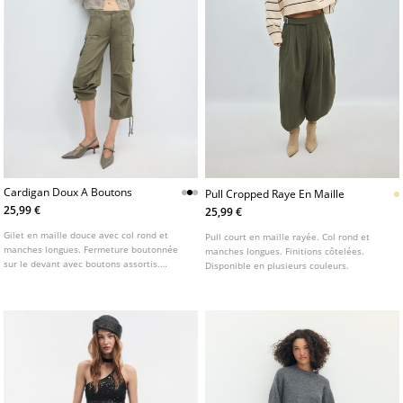
Cardigan Doux A Boutons
Pull Cropped Raye En Maille
25,99 €
25,99 €
Gilet en maille douce avec col rond et
Pull court en maille rayée. Col rond et
manches longues. Fermeture boutonnée
manches longues. Finitions côtelées.
sur le devant avec boutons assortis.
Disponible en plusieurs couleurs.
Disponible en plusieurs couleurs.