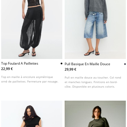
Top Foulard A Paillettes
Pull Basique En Maille Douce
22,99 €
29,99 €
Top en maille à encolure asymétrique
Pull en maille douce au toucher. Col rond
orné de paillettes. Fermeture par nouage.
et manches longues. Finitions en bord-
côte. Disponible en plusieurs coloris.