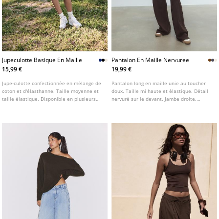
Jupeculotte Basique En Maille
Pantalon En Maille Nervuree
15,99 €
19,99 €
Jupe-culotte confectionnée en mélange de
Pantalon long en maille unie au toucher
coton et d'élasthanne. Taille moyenne et
doux. Taille mi haute et élastique. Détail
taille élastique. Disponible en plusieurs
nervuré sur le devant. Jambe droite.
coloris.
Disponible en plusieurs couleurs.