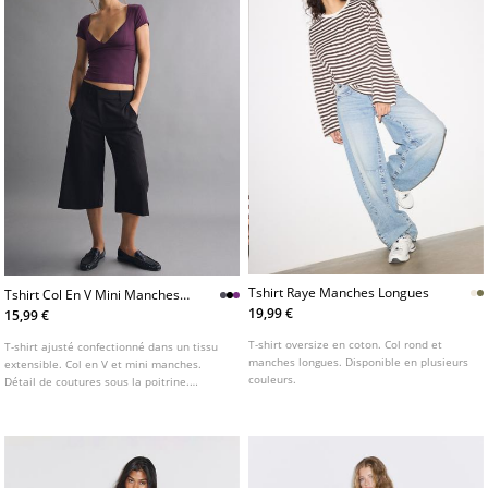
Tshirt Raye Manches Longues
Tshirt Col En V Mini Manches
Polyamide
19,99 €
15,99 €
T-shirt oversize en coton. Col rond et
T-shirt ajusté confectionné dans un tissu
manches longues. Disponible en plusieurs
extensible. Col en V et mini manches.
couleurs.
Détail de coutures sous la poitrine.
Disponible en plusieurs couleurs.