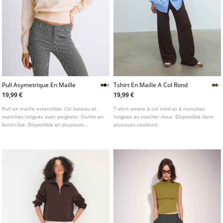
Pull Asymetrique En Maille
Tshirt En Maille A Col Rond
19,99 €
19,99 €
Pull en maille extensible. Col bateau et
T-shirt ample à col rond et à manches
manches longues avec poignets. Ourlet en
longues au toucher doux. Disponible dans
bord-côte. Disponible en plusieurs
plusieurs couleurs.
couleurs.