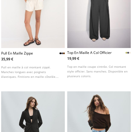
Top En Maille A Col Officier
Pull En Maille Zippe
19,99 €
35,99 €
Top en maille coupe cintrée. Col montant
Pull en maille à col montant zippé.
style officier. Sans manches. Disponible en
Manches longues avec poignets
plusieurs coloris.
élastiques. Finitions en maille côtelée.
Base sans coutures. Disponible en
plusieurs couleurs.