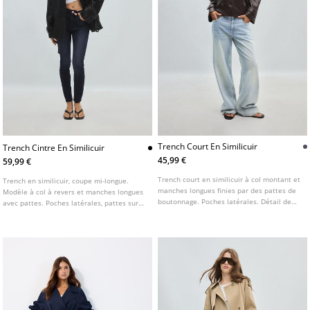
Trench Court En Similicuir
Trench Cintre En Similicuir
45,99 €
59,99 €
Trench court en similicuir à col montant et
Trench en similicuir, coupe mi-longue.
manches longues finies par des pattes de
Modèle à col à revers et manches longues
boutonnage. Poches latérales. Détail de
avec pattes. Poches latérales, pattes sur
ceinture dans le même tissu. Fermeture
les épaules et basque. Fermeture croisée
croisée boutonnée à l'avant. Disponible en
par boutons et ceinture ajustable avec
plusieurs coloris.
boucle.