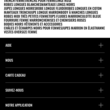
TRENCH FEMME
TRENCHS POUR FEMME
LINGE ROSE
ROBES LONGUES BLANCHES
MANTEAUX LONGS NOIRS
JUPES LONGUES NOIRES
ROBE LONGUE FLUIDE
ROBES LONGUES EN COTON
MANTEAUX TRENCH
JUPE LONGUE MARRON
BODY À MANCHES LONGUES
ROBES MIDI TRÈS PETITES FEMME
TOPS FLUIDES MARRON
CULOTTE BLEUE
FOURRURE FEMME MARRON
CHEMISES ET CHEMISIERS ROSES
BODIES NOIRS VÊTEMENTS ET ACCESSOIRES
CHÂLES ET ÉCHARPES NOIRS POUR FEMMES
JUPES MARRON EN ÉLASTHANNE
VESTES OVERSIZE FEMME
AIDE
Aide et contact
NOUS
Localisez votre commande
Localiser un magasin
Retour en tant qu’invité
CARTE CADEAU
Entreprise
Recherche de points relais
Consultation du Solde
Travailler chez Stradivarius
Stradivarius ID
SUIVEZ-NOUS
Achat de Carte Cadeau
Company Profile
Préférences de cookies
Prevention contre la fraude
Qualités et caractéristiques environnementales des emballages
NOTRE APPLICATION
Qualités et caractéristiques environnementales des produits