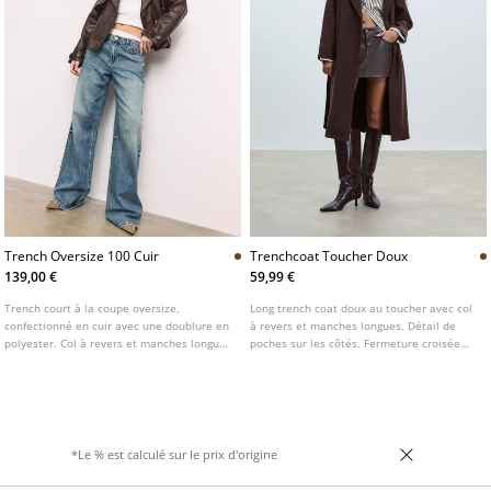
Trench Oversize 100 Cuir
Trenchcoat Toucher Doux
139,00 €
59,99 €
Trench court à la coupe oversize,
Long trench coat doux au toucher avec col
confectionné en cuir avec une doublure en
à revers et manches longues. Détail de
polyester. Col à revers et manches longues
poches sur les côtés. Fermeture croisée
terminées par une patte et un bouton.
avec boutons contrastants sur le devant et
Poches latérales. Fermeture croisée
ceinture de couleur assortie. Disponible
boutonnée sur le devant.
en plusieurs couleurs.
*Le % est calculé sur le prix d'origine