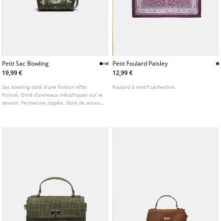
Petit Sac Bowling
Petit Foulard Paisley
19,99 €
12,99 €
Sac bowling doté d'une finition effet
Foulard à motif cachemire.
froissé. Orné d'anneaux métalliques sur le
devant. Fermeture zippée. Doté de anses
et d'une bandoulière ajustable. Disponible
en plusieurs coloris.