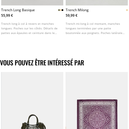
Trench Long Basique
Trench Milong
55,99 €
59,99 €
Trench long à col à revers et manches
Trench mi-long à col montant, manches
longues. Poches sur les côtés. Détails de
longues terminées par une patte
pattes aux épaules et ceinture dans le
boutonnée aux poignets. Poches latérales.
même tissu. Fermeture croisée boutonnée
Fermeture croisée sur le devant par
sur le devant. Disponible en plusieurs
boutons et ceinture ton sur ton. Pattes sur
coloris.
les épaules et revers.
VOUS POUVEZ ÊTRE INTÉRESSÉ PAR