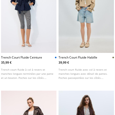
Trench Court Fluide Ceinture
Trench Court Fluide Habille
35,99 €
39,99 €
Trench court fluide à col à revers et
Trench court fluide avec col à revers et
manches longues terminées par une patte
manches longues avec détail de pattes.
et un bouton. Poches sur les côtés.
Poches passepoilées sur les côtés.
Fermeture croisée sur le devant avec
Fermeture frontale croisée boutonnée.
boutons. Disponible en plusieurs coloris.