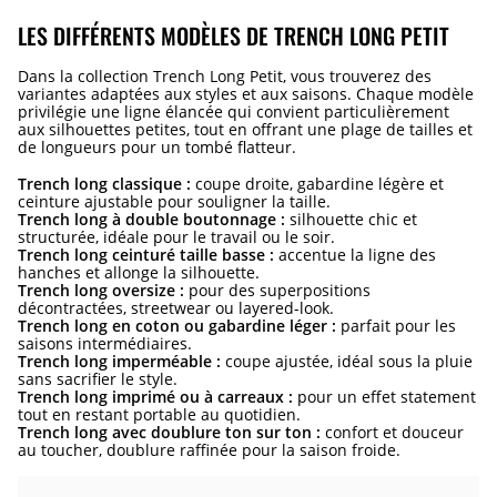
LES DIFFÉRENTS MODÈLES DE TRENCH LONG PETIT
Dans la collection Trench Long Petit, vous trouverez des
variantes adaptées aux styles et aux saisons. Chaque modèle
privilégie une ligne élancée qui convient particulièrement
aux silhouettes petites, tout en offrant une plage de tailles et
de longueurs pour un tombé flatteur.
Trench long classique :
coupe droite, gabardine légère et
ceinture ajustable pour souligner la taille.
Trench long à double boutonnage :
silhouette chic et
structurée, idéale pour le travail ou le soir.
Trench long ceinturé taille basse :
accentue la ligne des
hanches et allonge la silhouette.
Trench long oversize :
pour des superpositions
décontractées, streetwear ou layered-look.
Trench long en coton ou gabardine léger :
parfait pour les
saisons intermédiaires.
Trench long imperméable :
coupe ajustée, idéal sous la pluie
sans sacrifier le style.
Trench long imprimé ou à carreaux :
pour un effet statement
tout en restant portable au quotidien.
Trench long avec doublure ton sur ton :
confort et douceur
au toucher, doublure raffinée pour la saison froide.