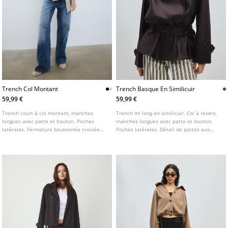
Trench Col Montant
Trench Basque En Similicuir
59,99 €
59,99 €
Trench court à col montant, manches
Trench mi long en similicuir. Col à revers,
longues avec patte et bouton. Poches
manches longues avec patte et bouton.
latérales. Fermeture boutonnée croisée
Poches latérales. Détail de pattes aux
sur le devant et ceinture ton sur ton.
épaules. Fermeture croisée à boutons et
Disponible en plusieurs couleurs.
ceinture à boucle.