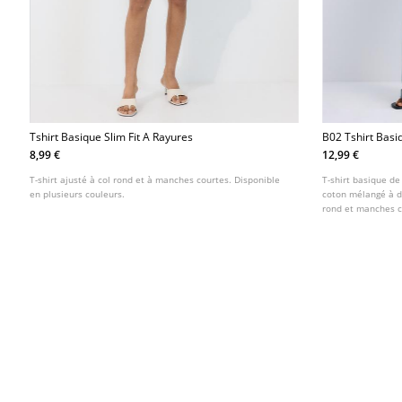
Tshirt Basique Slim Fit A Rayures
B02 Tshirt Basi
Doux Raye
8,99 €
12,99 €
T-shirt ajusté à col rond et à manches courtes. Disponible
T-shirt basique de
en plusieurs couleurs.
coton mélangé à d
rond et manches co