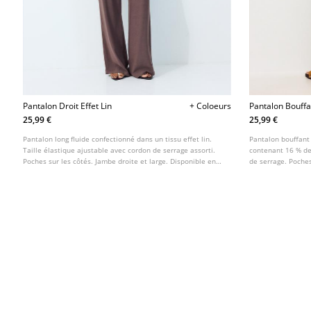
Pantalon Droit Effet Lin
+ Coloeurs
Pantalon Bouffan
25,99 €
25,99 €
Pantalon long fluide confectionné dans un tissu effet lin.
Pantalon bouffant 
Taille élastique ajustable avec cordon de serrage assorti.
contenant 16 % de 
Poches sur les côtés. Jambe droite et large. Disponible en
de serrage. Poches
plusieurs coloris.
plusieurs coloris.