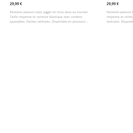
Doux
Elastique
29,99 €
29,99 €
Pantalon palazzo style jogger en tissu doux au toucher.
Pantalon palazzo f
Taille moyenne et ceinture élastique avec cordons
moyenne et ceintu
ajustables. Poches latérales. Disponible en plusieurs
latérales. Disponib
coloris.