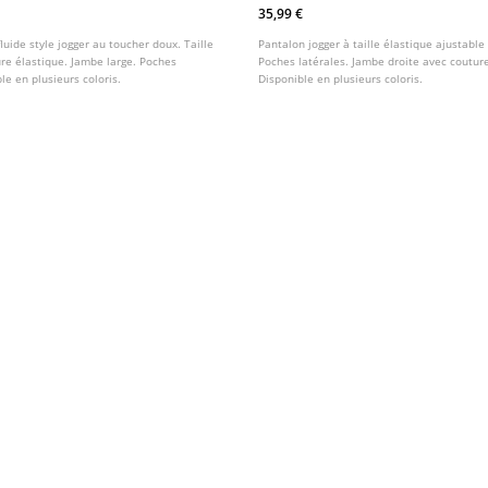
35,99 €
luide style jogger au toucher doux. Taille
Pantalon jogger à taille élastique ajustable
re élastique. Jambe large. Poches
Poches latérales. Jambe droite avec couture
le en plusieurs coloris.
Disponible en plusieurs coloris.