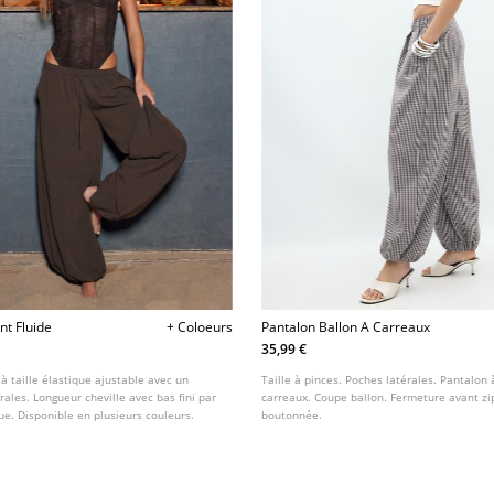
nt Fluide
+ Coloeurs
Pantalon Ballon A Carreaux
35,99 €
à taille élastique ajustable avec un
Taille à pinces. Poches latérales. Pantalon 
ales. Longueur cheville avec bas fini par
carreaux. Coupe ballon. Fermeture avant zi
ue. Disponible en plusieurs couleurs.
boutonnée.