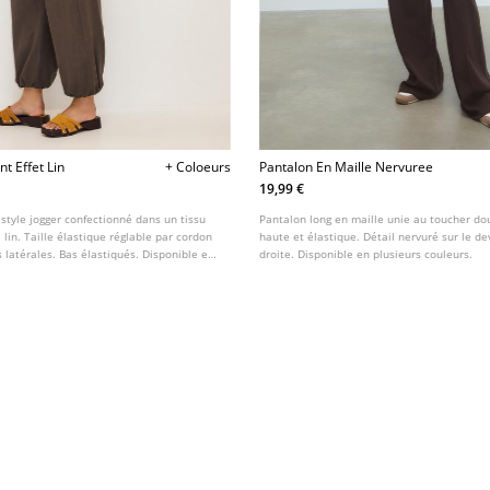
t Effet Lin
+ Coloeurs
Pantalon En Maille Nervuree
19,99 €
style jogger confectionné dans un tissu
Pantalon long en maille unie au toucher dou
lin. Taille élastique réglable par cordon
haute et élastique. Détail nervuré sur le d
 latérales. Bas élastiqués. Disponible en
droite. Disponible en plusieurs couleurs.