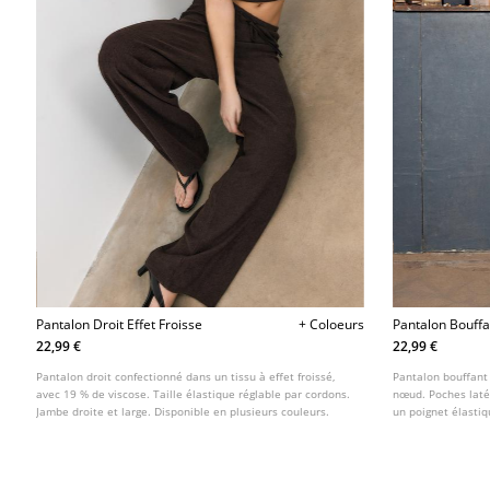
Pantalon Droit Effet Froisse
+ Coloeurs
Pantalon Bouffa
22,99 €
22,99 €
Pantalon droit confectionné dans un tissu à effet froissé,
Pantalon bouffant 
avec 19 % de viscose. Taille élastique réglable par cordons.
nœud. Poches latér
Jambe droite et large. Disponible en plusieurs couleurs.
un poignet élastiq