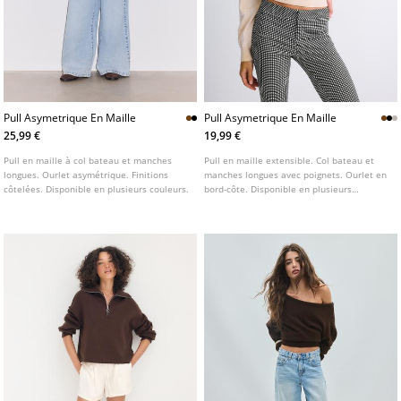
Pull Asymetrique En Maille
Pull Asymetrique En Maille
25,99 €
19,99 €
Pull en maille à col bateau et manches
Pull en maille extensible. Col bateau et
longues. Ourlet asymétrique. Finitions
manches longues avec poignets. Ourlet en
côtelées. Disponible en plusieurs couleurs.
bord-côte. Disponible en plusieurs
couleurs.