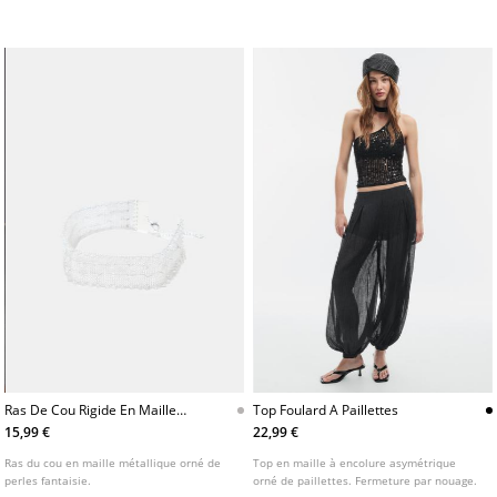
Disponible en plusieurs coloris.
Ras De Cou Rigide En Maille
Top Foulard A Paillettes
Metallique
15,99 €
22,99 €
Ras du cou en maille métallique orné de
Top en maille à encolure asymétrique
perles fantaisie.
orné de paillettes. Fermeture par nouage.