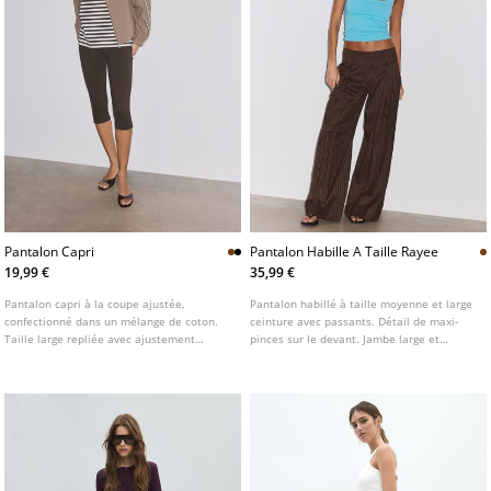
Pantalon Capri
Pantalon Habille A Taille Rayee
19,99 €
35,99 €
Pantalon capri à la coupe ajustée,
Pantalon habillé à taille moyenne et large
confectionné dans un mélange de coton.
ceinture avec passants. Détail de maxi-
Taille large repliée avec ajustement
pinces sur le devant. Jambe large et
élastique. Jambe ajustée. Bas avec finition
droite. Fermeture frontale avec fermeture
surpiquée.
Éclair, bouton intérieur et crochets
métalliques.