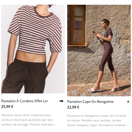
Pantalon A Cordons Effet Lin
Pantalon Capri En Bengaline
25,99 €
22,99 €
Pantalon droit taille moyenne avec
Pantalon en bengaline coupe slim à taille
ceinture élastique ajustable par des
mi haute. Modèle sans poches. Jambe
cordons de serrage. Poches latérales.
droite longueur capri. Fermeture latérale
Jambe droite. Disponible en plusieurs
zippée dissimulée. Détails de coutures