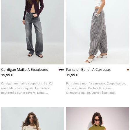
Cardigan Maille A Epaulettes
Pantalon Ballon A Carreaux
19,99 €
35,99 €
Cardigan en maille coupe cintrée. Col
Pantalon à motif à carreaux. Coupe ballon.
rond. Manches longues. Fermeture
Taille à pinces. Poches latérales.
boutonnée sur le devant. Détail
Silhouette ballon. Ourlet élastique.
d'épaulettes. Disponible en plusieurs
coloris.