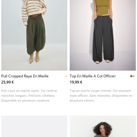
Pull Cropped Raye En Maille
Top En Maille A Col Officier
25,99 €
19,99 €
Pull court en maille rayée. Col rond et
Top en maille coupe cintrée. Col montant
manches longues. Finitions côtelées.
style officier. Sans manches. Disponible en
Disponible en plusieurs couleurs.
plusieurs coloris.