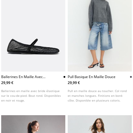
Ballerines En Maille Avec
Pull Basique En Maille Douce
Bride
29,99 €
29,99 €
Ballerines en maille avec bride élastique
Pull en maille douce au toucher. Col rond
sur le cou-de-pied. Bout rond. Disponibles
et manches longues. Finitions en bord-
en noir et rouge.
côte. Disponible en plusieurs coloris.