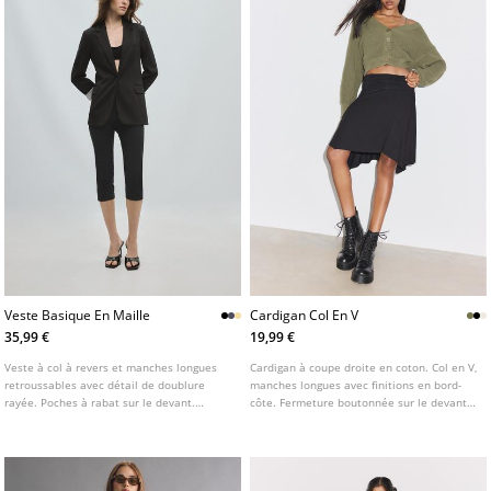
Veste Basique En Maille
Cardigan Col En V
35,99 €
19,99 €
Veste à col à revers et manches longues
Cardigan à coupe droite en coton. Col en V,
retroussables avec détail de doublure
manches longues avec finitions en bord-
rayée. Poches à rabat sur le devant.
côte. Fermeture boutonnée sur le devant.
Fermeture boutonnée sur le devant.
Disponible en plusieurs couleurs.