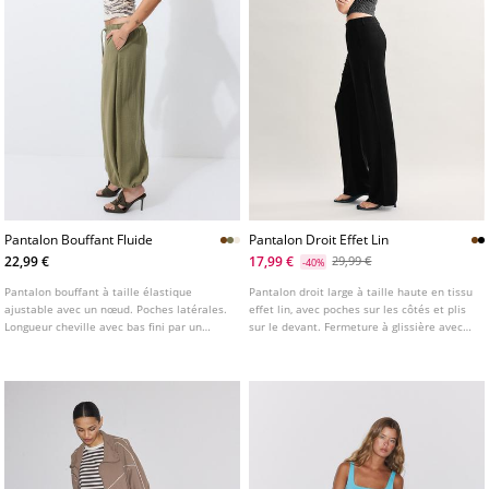
Pantalon Bouffant Fluide
Pantalon Droit Effet Lin
22,99 €
17,99 €
29,99 €
-40%
Pantalon bouffant à taille élastique
Pantalon droit large à taille haute en tissu
ajustable avec un nœud. Poches latérales.
effet lin, avec poches sur les côtés et plis
Longueur cheville avec bas fini par un
sur le devant. Fermeture à glissière avec
poignet élastique. Disponible en plusieurs
bouton. Disponible en plusieurs couleurs.
couleurs.