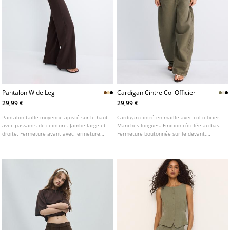
Pantalon Wide Leg
Cardigan Cintre Col Officier
29,99 €
29,99 €
Pantalon taille moyenne ajusté sur le haut
Cardigan cintré en maille avec col officier.
avec passants de ceinture. Jambe large et
Manches longues. Finition côtelée au bas.
droite. Fermeture avant avec fermeture
Fermeture boutonnée sur le devant.
éclair et bouton. Disponible en plusieurs
Disponible en plusieurs coloris.
couleurs.