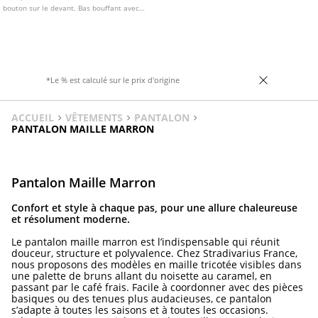
bouton sur le devant. Bas bouffant avec
bouton pression. Poches passepoilées sur
le devant et poches arrière. Disponible en
plusieurs coloris.
*Le % est calculé sur le prix d'origine
ACCUEIL
VÊTEMENTS
PANTALON
PANTALON MAILLE MARRON
Pantalon Maille Marron
Confort et style à chaque pas, pour une allure chaleureuse
et résolument moderne.
Le pantalon maille marron est l’indispensable qui réunit
douceur, structure et polyvalence. Chez Stradivarius France,
nous proposons des modèles en maille tricotée visibles dans
une palette de bruns allant du noisette au caramel, en
passant par le café frais. Facile à coordonner avec des pièces
basiques ou des tenues plus audacieuses, ce pantalon
s’adapte à toutes les saisons et à toutes les occasions.