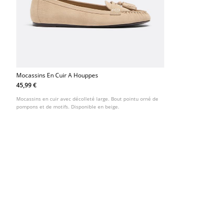
Mocassins En Cuir A Houppes
45,99 €
Mocassins en cuir avec décolleté large. Bout pointu orné de
pompons et de motifs. Disponible en beige.