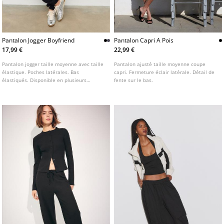
Pantalon Jogger Boyfriend
Pantalon Capri A Pois
17,99 €
22,99 €
Pantalon jogger taille moyenne avec taille
Pantalon ajusté taille moyenne coupe
élastique. Poches latérales. Bas
capri. Fermeture éclair latérale. Détail de
élastiqués. Disponible en plusieurs
fente sur le bas.
couleurs.