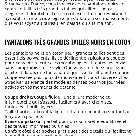
Stradivarius France, vous trouverez des pantalons noirs en
coton en tailles très grandes tailles qui allient confort,
élégance et durabilité. Le coton utilisé offre une respirabilité
agréable et une tenue légère qui s’adapte à vos mouvements,
que vous soyez au bureau, en balade ou à la maison.
PANTALONS TRÈS GRANDES TAILLES NOIRS EN COTON
Les pantalons noirs en coton pour grandes tailles sont des
essentiels polyvalents. Ils se déclinent en plusieurs coupes
pour convenir à toutes les morphologies et toutes les envies,
sans compromis sur le style. Que vous cherchiez une ligne
droite et fluide, une taille haute qui lisse la silhouette ou une
coupe évasée pour plus de mouvement, vous trouverez chez
Stradivarius France des modèles pensés pour vos journées
actives et vos moments de détente.
Coupe droite/Coupe fluide :
une allure moderne et
intemporelle qui s’associe facilement avec chemises,
tuniques et pulls légers.
Taille haute :
affinant la ligne, offrant un maintien sûr tout au
long de la journée.
Évasé ou palazzo :
parfait pour une silhouette équilibrée et
des tenues imprimées ou unies.
Confort côtelé et poches pratiques :
des détails qui facilitent
le quotidien sans sacrifier le style.