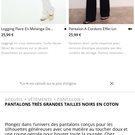
Legging Flare En Melange De
Pantalon A Cordons Effet Lin
Coton A Coutures
25,99 €
25,99 €
Leggings en tissu extensible. Taille haute.
Pantalon droit taille moyenne avec
Détail de coutures sur le devant.
ceinture élastique ajustable par des
Disponibles en plusieurs coloris.
cordons de serrage. Poches latérales.
Jambe droite. Disponible en plusieurs
coloris.
*Le % est calculé sur le prix d'origine
ACCUEIL
VÊTEMENTS
PANTALON
PANTALONS TRÈS GRANDES TAILLES NOIRS EN COTON
Plongez dans l’univers des pantalons conçus pour les
silhouettes généreuses avec une matière au toucher doux et
une coupe pensée pour bouger toute la journée. Chez