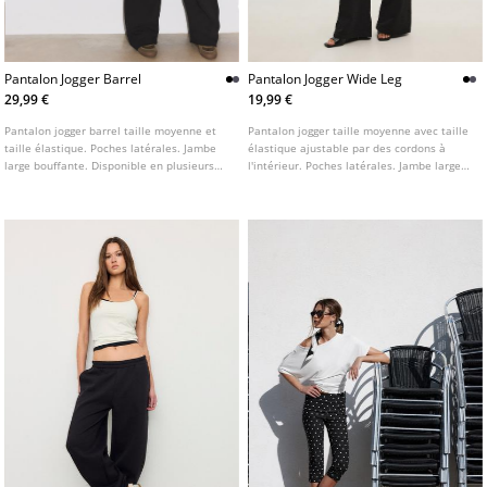
Pantalon Jogger Barrel
Pantalon Jogger Wide Leg
29,99 €
19,99 €
Pantalon jogger barrel taille moyenne et
Pantalon jogger taille moyenne avec taille
taille élastique. Poches latérales. Jambe
élastique ajustable par des cordons à
large bouffante. Disponible en plusieurs
l'intérieur. Poches latérales. Jambe large
couleurs.
et droite. Disponible en plusieurs
couleurs.