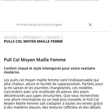
réglable avec cordon de serrage.
Fermeture Éclair sur le devant.
*Le % est calculé sur le prix d'origine
ACCUEIL
VÊTEMENTS
TRICOTS
PULLS COL MOYEN MAILLE FEMME
Pull Col Moyen Maille Femme
Confort chaud et style intemporel pour votre vestiaire
moderne.
Les pulls col moyen maille femme sont l’indispensable qui
allie chaleur, allure et facilité de superposition. Parfaits pour
la mi-saison et les journées changeantes, ces modèles
s’accordent avec une multitude de pièces, des jeans
décontractés aux jupes structurées. Que vous recherchiez
une allure minimaliste ou un look plus travaillé, le Pull Col
Moyen Maille Femme sait s’adapter à toutes les envies grâce
à des matières douces, des textures raffinées et des détails