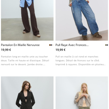
Pantalon En Maille Nervuree
Pull Raye Avec Fronces
Laterales
19,99 €
19,99 €
Pantalon long en maille unie au toucher
Pull en maille à col rond et manches
doux. Taille mi haute et élastique. Détail
longues. Détail de fronces sur le côté.
nervuré sur le devant. Jambe droite.
Imprimé à rayures. Disponible en plusieurs
Disponible en plusieurs couleurs.
couleurs.