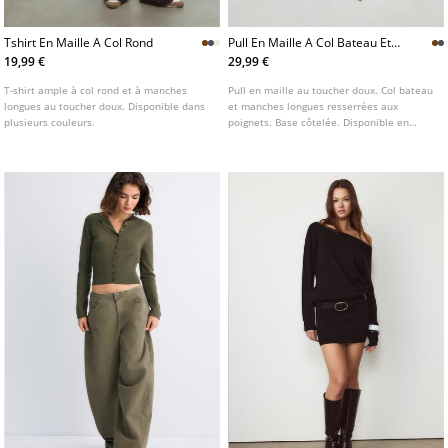
Tshirt En Maille A Col Rond
Pull En Maille A Col Bateau Et
Toucher Doux
19,99 €
29,99 €
T-shirt ample à col rond et à manches
Pull en maille au toucher doux. Col bateau
longues au toucher doux. Disponible dans
et manches longues resserrées aux
plusieurs couleurs.
poignets. Base côtelée. Disponible en
plusieurs coloris.