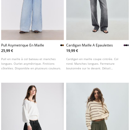
Pull Asymetrique En Maille
Cardigan Maille A Epaulettes
25,99 €
19,99 €
Pull en maille à col bateau et manches
Cardigan en maille coupe cintrée. Col
longues. Ourlet asymétrique. Finitions
rond. Manches longues. Fermeture
côtelées. Disponible en plusieurs couleurs.
boutonnée sur le devant. Détail
d'épaulettes. Disponible en plusieurs
coloris.