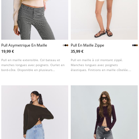
Pull Asymetrique En Maille
Pull En Maille Zippe
19,99 €
35,99 €
Pull en maille extensible. Col bateau et
Pull en maille à col montant zippé.
manches longues avec poignets. Ourlet en
Manches longues avec poignets
bord-côte. Disponible en plusieurs
élastiques. Finitions en maille côtelée.
couleurs.
Base sans coutures. Disponible en
plusieurs couleurs.