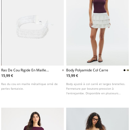
Ras De Cou Rigide En Maille
Body Polyamide Col Carre
Metallique
15,99 €
15,99 €
Ras du cou en maille métallique orné de
Body ajusté à col carré et larges bretelles.
perles fantaisie.
Fermeture par boutons-pression à
l'entrejambe. Disponible en plusieurs
coloris.