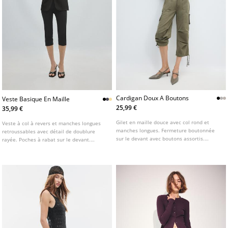
Cardigan Doux A Boutons
Veste Basique En Maille
25,99 €
35,99 €
Gilet en maille douce avec col rond et
Veste à col à revers et manches longues
manches longues. Fermeture boutonnée
retroussables avec détail de doublure
sur le devant avec boutons assortis.
rayée. Poches à rabat sur le devant.
Disponible en plusieurs couleurs.
Fermeture boutonnée sur le devant.