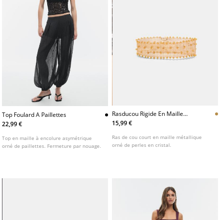
Rasducou Rigide En Maille
Top Foulard A Paillettes
Metallique
15,99 €
22,99 €
Ras de cou court en maille métallique
Top en maille à encolure asymétrique
orné de perles en cristal.
orné de paillettes. Fermeture par nouage.