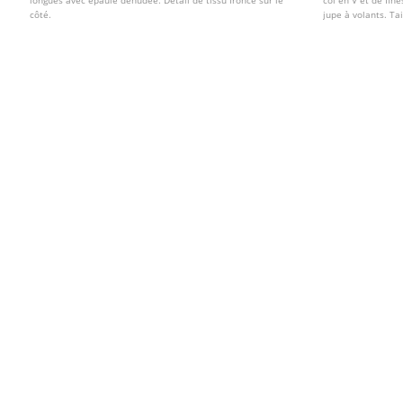
longues avec épaule dénudée. Détail de tissu froncé sur le
col en V et de fin
côté.
jupe à volants. Ta
nouer au dos.