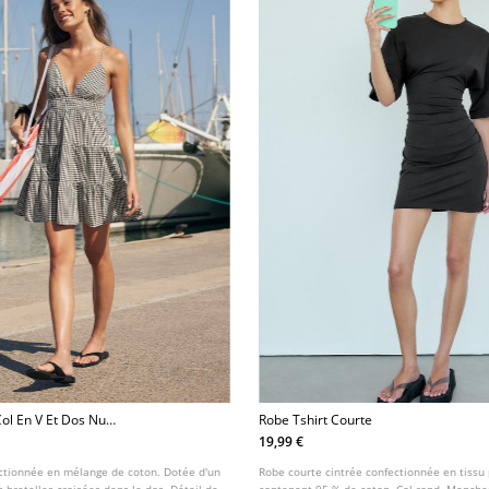
ol En V Et Dos Nu
Robe Tshirt Courte
19,99 €
ctionnée en mélange de coton. Dotée d'un
Robe courte cintrée confectionnée en tissu 