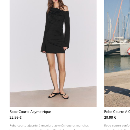
Robe Courte Asymetrique
Robe Courte A C
Vichy
22,99 €
29,99 €
Robe courte ajustée à encolure asymétrique et manches
Robe courte confe