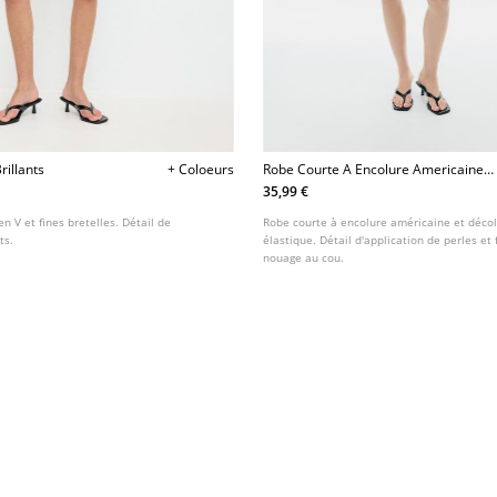
rillants
+ Coloeurs
Robe Courte A Encolure Americaine
Et Perles
35,99 €
en V et fines bretelles. Détail de
Robe courte à encolure américaine et décoll
ts.
élastique. Détail d'application de perles et
nouage au cou.