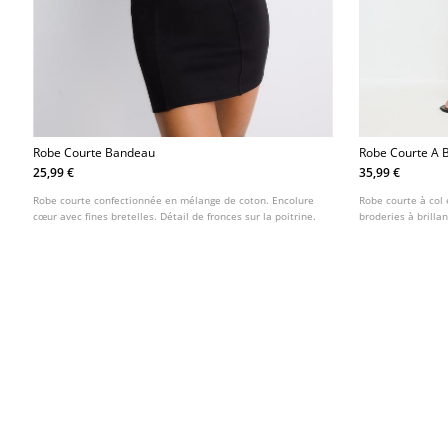
Robe Courte Bandeau
Robe Courte A B
25,99 €
35,99 €
Robe courte confectionnée en mélange de coton. Encolure
Robe courte à col 
cœur avec fines bretelles. Détail de fronces sur la poitrine.
broderies à brillan