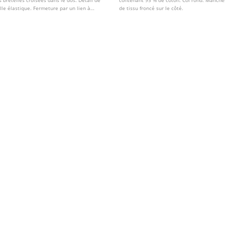
es bretelles croisées dans le dos. Détail de
contenant 95 % de coton. Col rond. Manches
ille élastique. Fermeture par un lien à
de tissu froncé sur le côté.