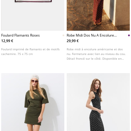
Foulard Flamants Roses
Robe Midi Dos Nu A Encolure
Americaine
12,99 €
29,99 €
Foulard imprimé de flamants et de motifs
Robe midi à encolure américaine et dos
cachemire. 75 x 75 cm
nu. Fermeture avec lien au niveau du cou.
Détail froncé sur le côté. Disponible en
plusieurs couleurs.