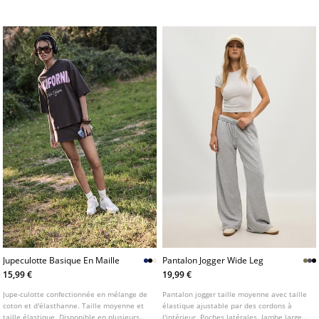
Disponible en plusieurs couleurs.
latérales. Détail de nervure sur le devant.
Jambe droite et large. Disponible en
plusieurs couleurs.
Jupeculotte Basique En Maille
Pantalon Jogger Wide Leg
15,99 €
19,99 €
Jupe-culotte confectionnée en mélange de
Pantalon jogger taille moyenne avec taille
coton et d'élasthanne. Taille moyenne et
élastique ajustable par des cordons à
taille élastique. Disponible en plusieurs
l'intérieur. Poches latérales. Jambe large