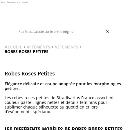
en plusieurs coloris.
*Le % est calculé sur le prix d'origine
ACCUEIL
VÊTEMENTS
VÊTEMENTS
ROBES ROSES PETITES
Robes Roses Petites
Élégance délicate et coupe adaptée pour les morphologies
petites.
Les robes roses petites de Stradivarius France associent
couleur pastel, lignes nettes et détails féminins pour
sublimer chaque silhouette au quotidien et lors
d’événements spéciaux.
LES DIFFÉRENTS MODÈLES DE ROBES ROSES PETITES