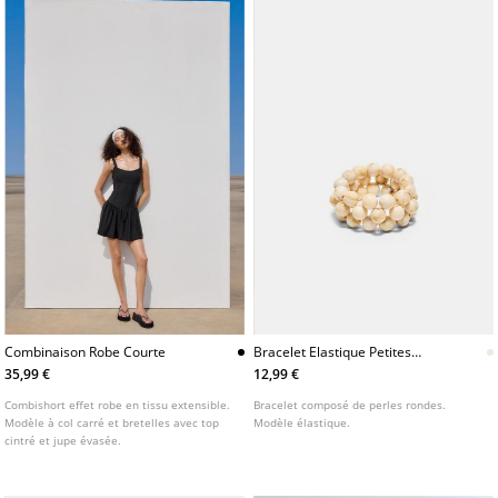
Combinaison Robe Courte
Bracelet Elastique Petites
Perles
35,99 €
12,99 €
Combishort effet robe en tissu extensible.
Bracelet composé de perles rondes.
Modèle à col carré et bretelles avec top
Modèle élastique.
cintré et jupe évasée.