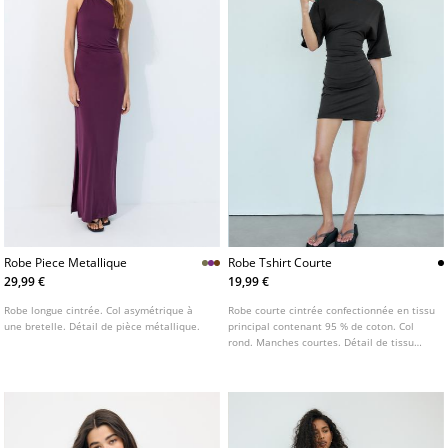
Robe Piece Metallique
Robe Tshirt Courte
29,99 €
19,99 €
Robe longue cintrée. Col asymétrique à
Robe courte cintrée confectionnée en tissu
une bretelle. Détail de pièce métallique.
principal contenant 95 % de coton. Col
rond. Manches courtes. Détail de tissu
froncé sur le côté.