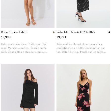
Robe Courte Tshirt
Robe Midi A Pois L02392022
19,99 €
29,99 €
Robe courte cintrée en 95% coton. Col
Robe midi à col rond et sans manches
rond. Manches courtes. Froncée sur le
confectionnée en tulle. Doublure ton sur
côté. Disponible en plusieurs couleurs.
ton. Détail de tissu froncé sur les côtés.
Disponible en plusieurs coloris.