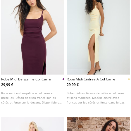
Robe Midi Bengaline Col Carre
Robe Midi Cintree A Col Carre
29,99 €
29,99 €
Robe midi en bengaline à col carré et
Robe midi en tissu extensible à col carré
bretelles. Détail de tissu froncé sur les
et sans manches. Modèle cintré avec
côtés et fente sur le devant. Disponible en
fronces sur les côtés et fente dans le bas.
plusieurs coloris.