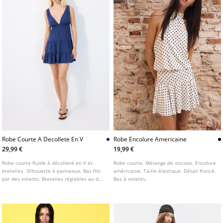
Robe Courte A Decollete En V
Robe Encolure Americaine
29,99 €
19,99 €
Robe courte fluide à décolleté en V et
Robe courte. Mélange de viscose. Encolure
bretelles. Silhouette à panneaux. Bas fini
américaine. Taille élastique. Détail froncé.
par des volants. Bretelles réglables au dos
Bas à volants.
avec nœud.