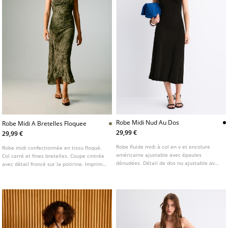
Robe Midi Nud Au Dos
Robe Midi A Bretelles Floquee
29,99 €
29,99 €
Robe fluide midi à col en v et encolure
Robe midi confectionnée en tissu floqué.
américaine ajustable avec épaules
Col carré et fines bretelles. Coupe cintrée
dénudées. Détail de dos nu ajustable avec
avec détail froncé sur la poitrine. Imprimé
un nœud. Disponible en plusieurs
floral.
couleurs.