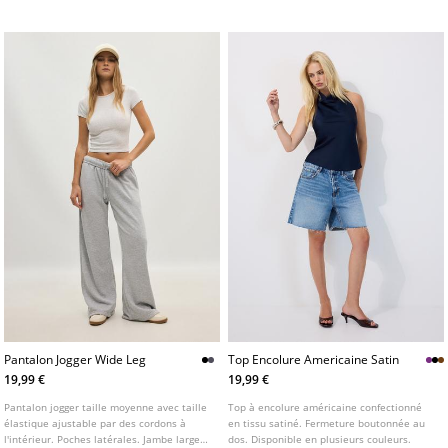
Pantalon Jogger Wide Leg
Top Encolure Americaine Satin
19,99 €
19,99 €
Pantalon jogger taille moyenne avec taille
Top à encolure américaine confectionné
élastique ajustable par des cordons à
en tissu satiné. Fermeture boutonnée au
l'intérieur. Poches latérales. Jambe large
dos. Disponible en plusieurs couleurs.