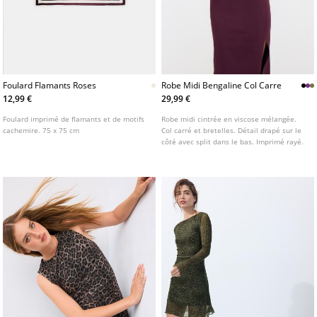
Foulard Flamants Roses
Robe Midi Bengaline Col Carre
12,99 €
29,99 €
Foulard imprimé de flamants et de motifs
Robe midi cintrée en viscose mélangée.
cachemire. 75 x 75 cm
Col carré et bretelles. Détail drapé sur le
côté avec split dans le bas. Imprimé rayé.