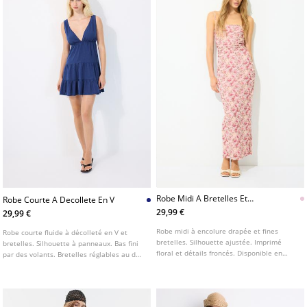
Robe Midi A Bretelles Et
Robe Courte A Decollete En V
Imprime Fronce
29,99 €
29,99 €
Robe midi à encolure drapée et fines
Robe courte fluide à décolleté en V et
bretelles. Silhouette ajustée. Imprimé
bretelles. Silhouette à panneaux. Bas fini
floral et détails froncés. Disponible en
par des volants. Bretelles réglables au dos
plusieurs coloris.
avec nœud.