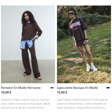
Fermeture avant avec fermeture Éclair
métallique.
Pantalon En Maille Nervuree
Jupeculotte Basique En Maille
19,99 €
15,99 €
Pantalon long en maille unie au toucher
Jupe-culotte confectionnée en mélange de
doux. Taille mi haute et élastique. Détail
coton et d'élasthanne. Taille moyenne et
nervuré sur le devant. Jambe droite.
taille élastique. Disponible en plusieurs
Disponible en plusieurs couleurs.
coloris.