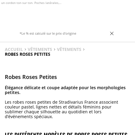
un cordon ton sur ton. Poches latérales,
poche plaquée à rabat sur la jambe et
poche plaquée à l'arrière. Bas ajustable
avec stoppers.
*Le % est calculé sur le prix d'origine
ACCUEIL
VÊTEMENTS
VÊTEMENTS
ROBES ROSES PETITES
Robes Roses Petites
Élégance délicate et coupe adaptée pour les morphologies
petites.
Les robes roses petites de Stradivarius France associent
couleur pastel, lignes nettes et détails féminins pour
sublimer chaque silhouette au quotidien et lors
d’événements spéciaux.
LES DIFFÉRENTS MODÈLES DE ROBES ROSES PETITES