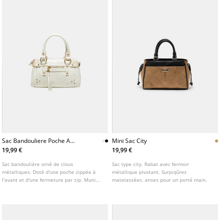
Sac Bandouliere Poche A
Mini Sac City
Clous
19,99 €
19,99 €
Sac bandoulière orné de clous
Sac type city. Rabat avec fermoir
métalliques. Doté d'une poche zippée à
métallique pivotant. Surpiqûres
l'avant et d'une fermeture par zip. Muni
matelassées. anses pour un porté main.
d'anses pour un porté main. Disponible en
plusieurs coloris.