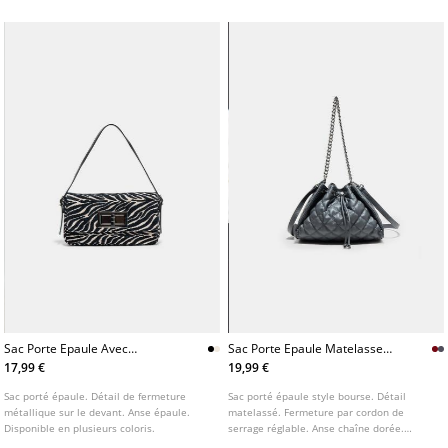
Sac Porte Epaule Avec
Sac Porte Epaule Matelasse
Fermeture Metallique
Fronce
17,99 €
19,99 €
Sac porté épaule. Détail de fermeture
Sac porté épaule style bourse. Détail
métallique sur le devant. Anse épaule.
matelassé. Fermeture par cordon de
Disponible en plusieurs coloris.
serrage réglable. Anse chaîne dorée.
Disponible en plusieurs coloris.