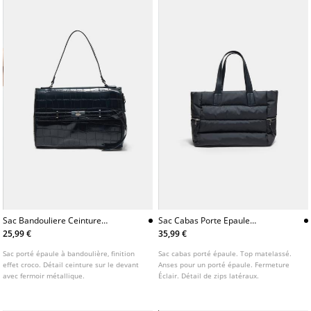
Sac Bandouliere Ceinture
Sac Cabas Porte Epaule
Moyen
Matelasse
25,99 €
35,99 €
Sac porté épaule à bandoulière, finition
Sac cabas porté épaule. Top matelassé.
effet croco. Détail ceinture sur le devant
Anses pour un porté épaule. Fermeture
avec fermoir métallique.
Éclair. Détail de zips latéraux.