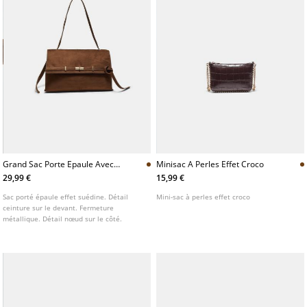
Grand Sac Porte Epaule Avec
Minisac A Perles Effet Croco
Detail Ceinture
29,99 €
15,99 €
Sac porté épaule effet suédine. Détail
Mini-sac à perles effet croco
ceinture sur le devant. Fermeture
métallique. Détail nœud sur le côté.