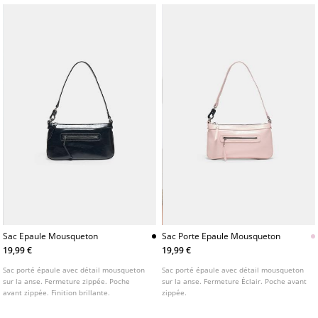
Sac Epaule Mousqueton
Sac Porte Epaule Mousqueton
19,99 €
19,99 €
Sac porté épaule avec détail mousqueton
Sac porté épaule avec détail mousqueton
sur la anse. Fermeture zippée. Poche
sur la anse. Fermeture Éclair. Poche avant
avant zippée. Finition brillante.
zippée.