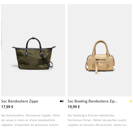
Sac Bandouliere Zippe
Sac Bowling Bandouliere Zippe
En Tissu
17,99 €
19,99 €
Sac bandoulière. Fermeture zippée. Doté
Sac bowling à finition métallisée.
de anses à main et d'une bandoulière
Fermeture Éclair. Détail de poches avant
réglable. Disponible en plusieurs coloris.
zippées et boucles décoratives. Anses et
bandoulière réglable.