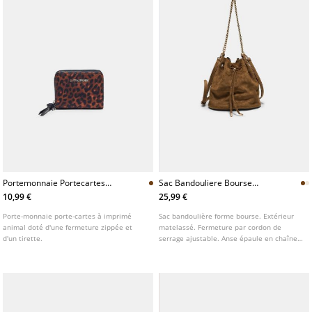
Portemonnaie Portecartes
Sac Bandouliere Bourse
Leopard
Matelasse
10,99 €
25,99 €
Porte-monnaie porte-cartes à imprimé
Sac bandoulière forme bourse. Extérieur
animal doté d'une fermeture zippée et
matelassé. Fermeture par cordon de
d'un tirette.
serrage ajustable. Anse épaule en chaîne
métallique.