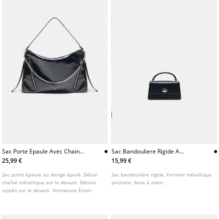
Sac Porte Epaule Avec Chaine
Sac Bandouliere Rigide A
Et Zips
Fermoir Metallique
25,99 €
15,99 €
Sac porté épaule au design épuré. Détail
Sac bandoulière rigide. Fermoir métallique
chaîne métallique sur le devant. Détails
pivotant. Anse à main.
zippés sur le devant. Fermeture Éclair.